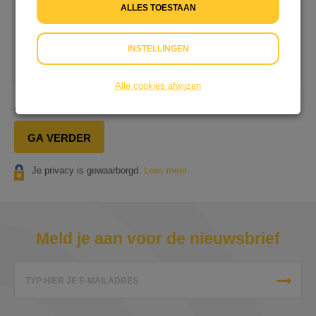
Ik wil niet bijdragen aan de transactiekosten
ALLES TOESTAAN
Op onze dienstverlening zijn onze
Algemene
INSTELLINGEN
Voorwaarden
&
Privacyverklaring
van toepassing.
Alle cookies afwijzen
Je gaat in totaal
€ 0,25
afrekenen.
GA VERDER
Je privacy is gewaarborgd.
Lees meer
Meld je aan voor de nieuwsbrief
TYP HIER JE E-MAILADRES