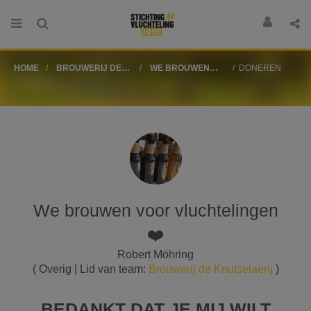
HOME
BROUWERIJ DE
WE BROUWEN
DONEREN
KNUTSELAERIJ
VOOR
VLUCHTELINGEN
❤️
We brouwen voor vluchtelingen
❤️
Robert Möhring
( Overig | Lid van team:
Brouwerij de Knutselaerij
)
BEDANKT DAT JE MIJ WILT