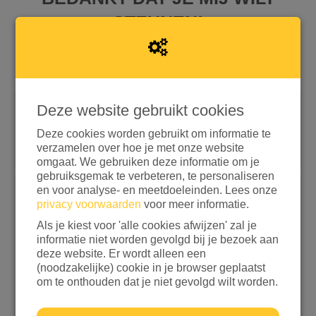
STEUNEN!
Deze website gebruikt cookies
Snel doneren met iDEAL | Wero
Deze cookies worden gebruikt om informatie te
Doneren met aanvullende opties
verzamelen over hoe je met onze website
omgaat. We gebruiken deze informatie om je
gebruiksgemak te verbeteren, te personaliseren
If
en voor analyse- en meetdoeleinden. Lees onze
you
Kies een bedrag
privacy voorwaarden
voor meer informatie.
are
Als je kiest voor 'alle cookies afwijzen' zal je
a
€ 15
€ 25
€ 50
€ 100
informatie niet worden gevolgd bij je bezoek aan
human,
deze website. Er wordt alleen een
ignore
ANDERS
(noodzakelijke) cookie in je browser geplaatst
this
om te onthouden dat je niet gevolgd wilt worden.
field
Ik wil bijdragen aan de transactiekosten en betaal
€ 0,25 extra