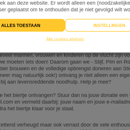
oek aan deze website. Er wordt alleen een (noodzakelijke
ser geplaatst om te onthouden dat je niet gevolgd wilt w
ALLES TOESTAAN
INSTELLINGEN
Alle cookies afwijzen
INFO
DONATEURS
18
oeveel mannen, vrouwen en kinderen op de vlucht zijn vo
e moeten íets doen! Daarom gaan we - Stijf, Pim en Ro
bier brouwen en de volledige opbrengst doneren aan Stic
eer mag natuurlijk ook!) ontvang je niet alleen een eige
k bij aan levensreddende noodhulp. Help je mee?
ie het biertje ontvangen? Stuur dan na jouw donatie een 
l.com en vermeld daarbij: jouw naam en jouw e-mailad
ra het biertje klaar voor je staat.
tzettend verheugd maar ook verrast door de vele enthous