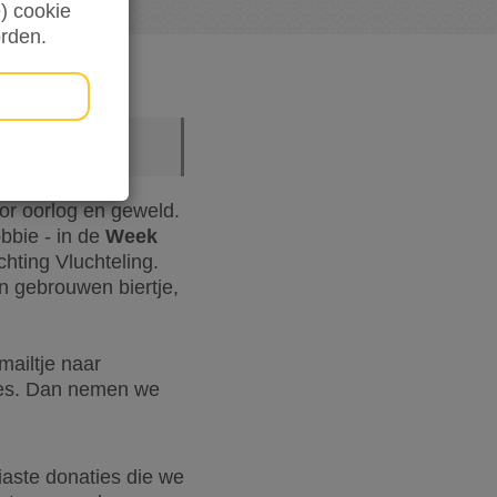
) cookie
orden.
or oorlog en geweld.
bbie - in de
Week
hting Vluchteling.
n gebrouwen biertje,
mailtje naar
res. Dan nemen we
iaste donaties die we