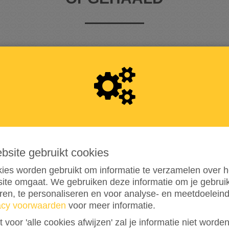
3
1
0
15%
bereikt van mijn streefbedrag
€ 2.000
ebsite gebruikt cookies
ies worden gebruikt om informatie te verzamelen over h
18
ite omgaat. We gebruiken deze informatie om je gebru
eren, te personaliseren en voor analyse- en meetdoelein
DONATIES
acy voorwaarden
voor meer informatie.
st voor 'alle cookies afwijzen' zal je informatie niet word