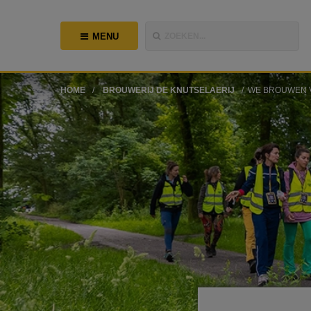
MENU
ZOEKEN...
HOME
BROUWERIJ DE KNUTSELAERIJ
WE BROUWEN 