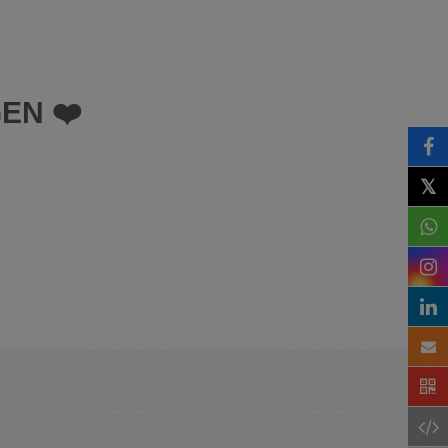
EN ❤️
𝕏