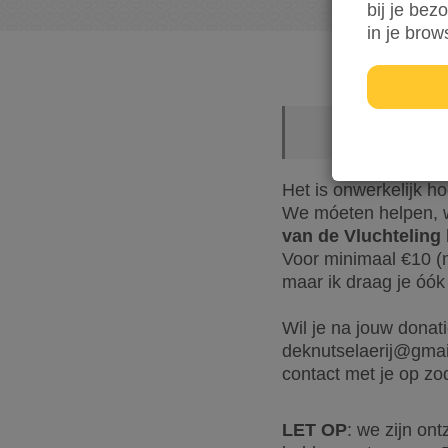
bij je bez
in je brow
Het is onwerkelijk h
We móeten helpen, w
van de Vluchteling
Voor minimaal €10 (m
maar ik draag je óó
Wil je na jouw donat
deknutselaerij@gmai
contact met je op zod
LET OP
: we zijn on