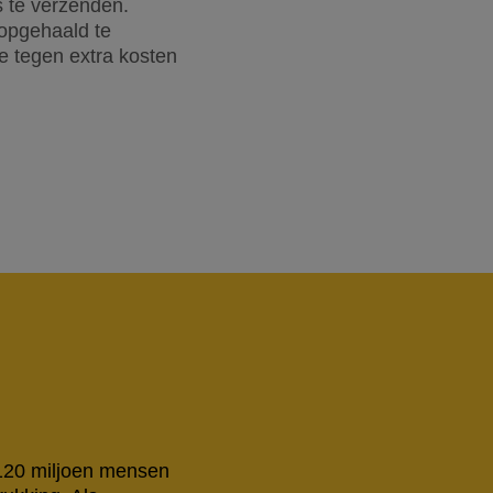
 te verzenden.
 opgehaald te
e tegen extra kosten
 120 miljoen mensen