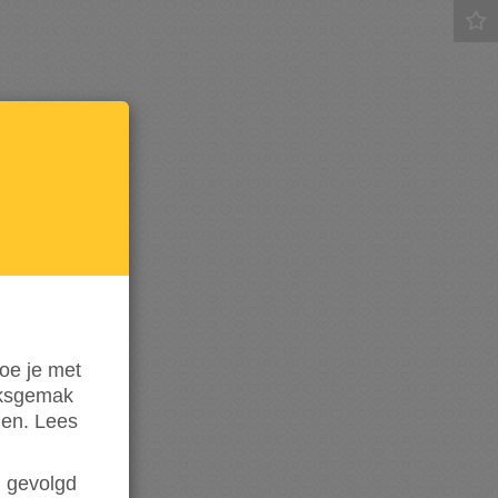
Houd
mij op
de
hoogte
oe je met
iksgemak
den. Lees
en gevolgd