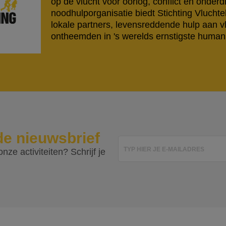
op de vlucht voor oorlog, conflict en onderd
noodhulporganisatie biedt Stichting Vlucht
lokale partners, levensreddende hulp aan v
ontheemden in 's werelds ernstigste humanit
de nieuwsbrief
TYP HIER JE E-MAILADRES
nze activiteiten? Schrijf je