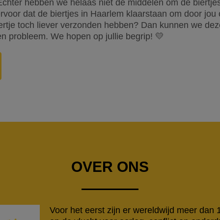
chter hebben we helaas niet de middelen om de biertjes
voor dat de biertjes in Haarlem klaarstaan om door jou
iertje toch liever verzonden hebben? Dan kunnen we dez
n probleem. We hopen op jullie begrip! 💛
OVER ONS
Voor het eerst zijn er wereldwijd meer dan