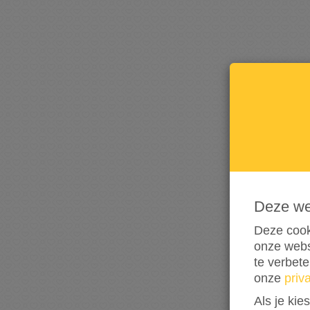
Deze w
Deze cook
onze webs
te verbet
onze
priv
Als je kie