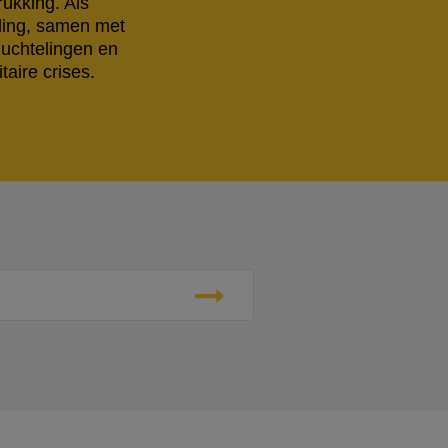
rukking. Als
eling, samen met
luchtelingen en
aire crises.