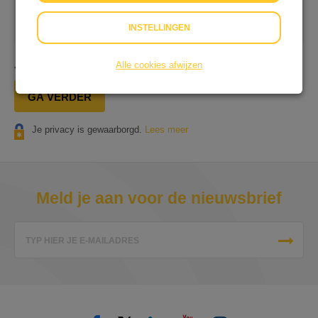
Op onze dienstverlening zijn onze
Algemene
Voorwaarden
&
Privacyverklaring
van toepassing.
INSTELLINGEN
Je gaat in totaal
€ 0,25
afrekenen.
Alle cookies afwijzen
GA VERDER
Je privacy is gewaarborgd.
Lees meer
Meld je aan voor de nieuwsbrief
TYP HIER JE E-MAILADRES