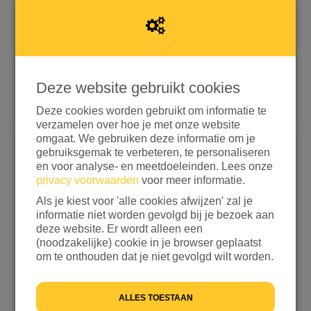
Snel doneren met iDEAL | Wero
Deze website gebruikt cookies
Doneren met aanvullende opties
Deze cookies worden gebruikt om informatie te
verzamelen over hoe je met onze website
omgaat. We gebruiken deze informatie om je
gebruiksgemak te verbeteren, te personaliseren
Kies een bedrag
en voor analyse- en meetdoeleinden. Lees onze
privacy voorwaarden
voor meer informatie.
€ 15
€ 25
€ 50
€ 100
Als je kiest voor 'alle cookies afwijzen' zal je
ANDERS
informatie niet worden gevolgd bij je bezoek aan
deze website. Er wordt alleen een
Ik wil bijdragen aan de transactiekosten en betaal
(noodzakelijke) cookie in je browser geplaatst
om te onthouden dat je niet gevolgd wilt worden.
€ 0,25 extra
Ik wil niet bijdragen aan de transactiekosten
ALLES TOESTAAN