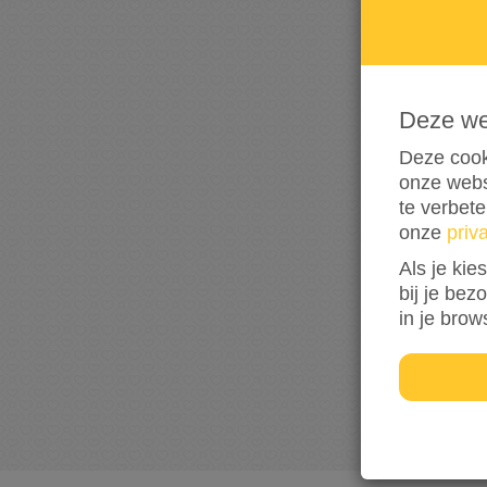
Deze w
Deze cook
onze webs
te verbet
onze
priv
Als je kie
bij je bez
in je brow