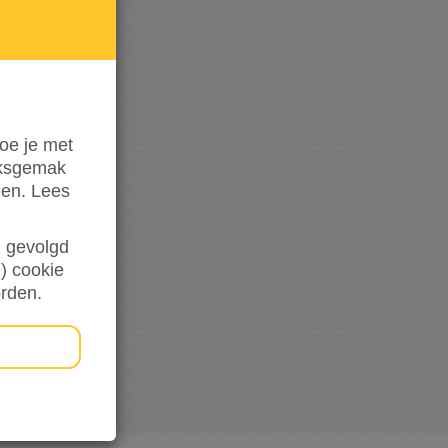
de
hoogte
oe je met
iksgemak
den. Lees
en gevolgd
) cookie
orden.