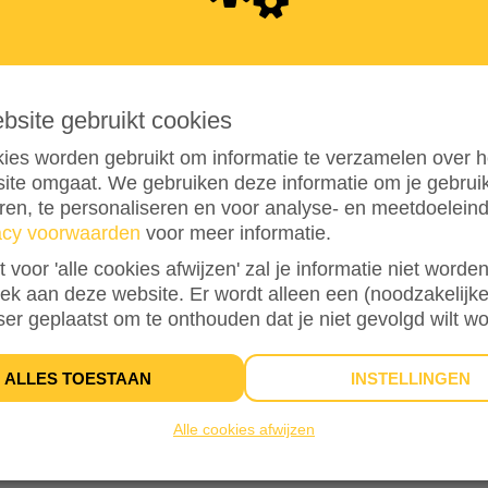
5
8
5
ebsite gebruikt cookies
ies worden gebruikt om informatie te verzamelen over h
ite omgaat. We gebruiken deze informatie om je gebru
eren, te personaliseren en voor analyse- en meetdoelein
acy voorwaarden
voor meer informatie.
292%
bereikt van mijn streefbedrag
€ 200
st voor 'alle cookies afwijzen' zal je informatie niet word
oek aan deze website. Er wordt alleen een (noodzakelijke
ser geplaatst om te onthouden dat je niet gevolgd wilt w
4
DONATIES
ALLES TOESTAAN
INSTELLINGEN
Alle cookies afwijzen