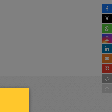
𝕏
Houd
mij op