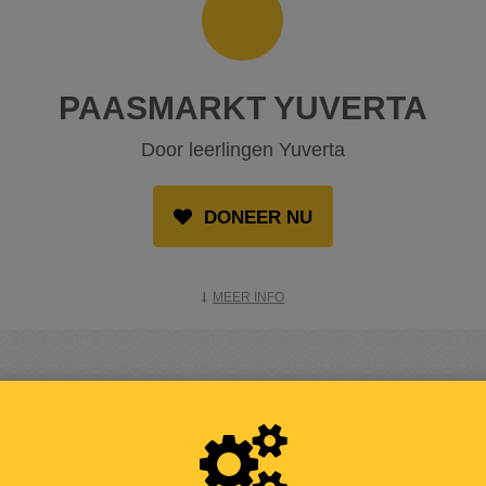
PAASMARKT YUVERTA
Door leerlingen Yuverta
DONEER NU
MEER INFO
OPGEHAALD