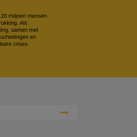
 120 miljoen mensen
rukking. Als
eling, samen met
luchtelingen en
aire crises.