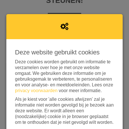
STEUNEN!
Snel doneren met iDEAL | Wero
Doneren met aanvullende opties
Deze website gebruikt cookies
Deze cookies worden gebruikt om informatie te
If
verzamelen over hoe je met onze website
Ik wil doneren aan
you
omgaat. We gebruiken deze informatie om je
are
gebruiksgemak te verbeteren, te personaliseren
a
en voor analyse- en meetdoeleinden. Lees onze
human,
privacy voorwaarden
voor meer informatie.
ignore
Kies een bedrag
Als je kiest voor 'alle cookies afwijzen' zal je
this
informatie niet worden gevolgd bij je bezoek aan
field
€ 15
€ 25
€ 50
€ 100
deze website. Er wordt alleen een
(noodzakelijke) cookie in je browser geplaatst
ANDERS
om te onthouden dat je niet gevolgd wilt worden.