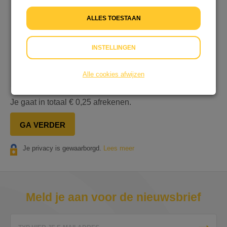
Ik wil bijdragen aan de transactiekosten en betaal
€ 0,25 extra
ALLES TOESTAAN
Ik wil niet bijdragen aan de transactiekosten
INSTELLINGEN
Op onze dienstverlening zijn onze
Algemene
Voorwaarden
&
Privacyverklaring
van toepassing.
Alle cookies afwijzen
Je gaat in totaal
€ 0,25
afrekenen.
GA VERDER
Je privacy is gewaarborgd.
Lees meer
Meld je aan voor de nieuwsbrief