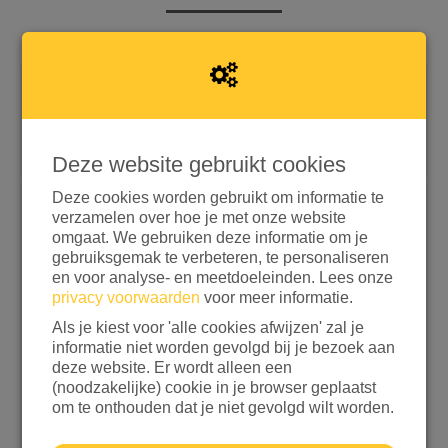
Snel doneren met iDEAL | Wero
Doneren met aanvullende opties
Deze website gebruikt cookies
Deze cookies worden gebruikt om informatie te
Ik wil doneren aan
verzamelen over hoe je met onze website
omgaat. We gebruiken deze informatie om je
gebruiksgemak te verbeteren, te personaliseren
en voor analyse- en meetdoeleinden. Lees onze
privacy voorwaarden
voor meer informatie.
Kies een bedrag
Als je kiest voor 'alle cookies afwijzen' zal je
€ 15
€ 25
€ 50
€ 100
informatie niet worden gevolgd bij je bezoek aan
deze website. Er wordt alleen een
ANDERS
(noodzakelijke) cookie in je browser geplaatst
om te onthouden dat je niet gevolgd wilt worden.
Ik wil bijdragen aan de transactiekosten en betaal
€ 0,25 extra