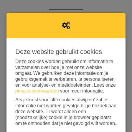
Snel doneren met iDEAL | Wero
Doneren met aanvullende opties
Deze website gebruikt cookies
Deze cookies worden gebruikt om informatie te
If
verzamelen over hoe je met onze website
Ik wil doneren aan
you
omgaat. We gebruiken deze informatie om je
are
gebruiksgemak te verbeteren, te personaliseren
a
en voor analyse- en meetdoeleinden. Lees onze
human,
privacy voorwaarden
voor meer informatie.
ignore
Kies een bedrag
Als je kiest voor 'alle cookies afwijzen' zal je
this
informatie niet worden gevolgd bij je bezoek aan
field
€ 15
€ 25
€ 50
€ 100
deze website. Er wordt alleen een
(noodzakelijke) cookie in je browser geplaatst
ANDERS
om te onthouden dat je niet gevolgd wilt worden.
Ik wil bijdragen aan de transactiekosten en betaal