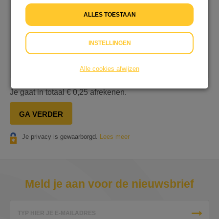
€ 0,25 extra
ALLES TOESTAAN
Ik wil niet bijdragen aan de transactiekosten
INSTELLINGEN
Op onze dienstverlening zijn onze
Algemene
Voorwaarden
&
Privacyverklaring
van toepassing.
Alle cookies afwijzen
Je gaat in totaal
€ 0,25
afrekenen.
GA VERDER
Je privacy is gewaarborgd.
Lees meer
Meld je aan voor de nieuwsbrief
TYP HIER JE E-MAILADRES