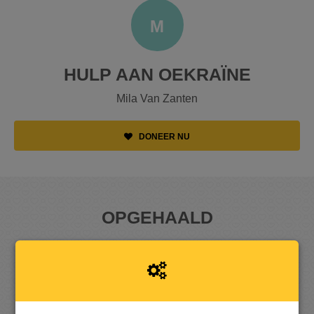
M
HULP AAN OEKRAÏNE
Mila Van Zanten
DONEER NU
OPGEHAALD
2
5