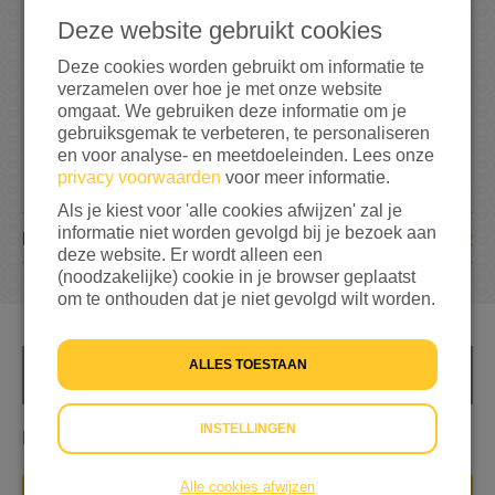
Deze website gebruikt cookies
125%
bereikt van mijn streefbedrag
€ 20
Deze cookies worden gebruikt om informatie te
verzamelen over hoe je met onze website
omgaat. We gebruiken deze informatie om je
gebruiksgemak te verbeteren, te personaliseren
en voor analyse- en meetdoeleinden. Lees onze
privacy voorwaarden
voor meer informatie.
Als je kiest voor 'alle cookies afwijzen' zal je
informatie niet worden gevolgd bij je bezoek aan
2
DONATIES
deze website. Er wordt alleen een
(noodzakelijke) cookie in je browser geplaatst
om te onthouden dat je niet gevolgd wilt worden.
ALLES TOESTAAN
INFO
INSTELLINGEN
Hulp geven
Alle cookies afwijzen