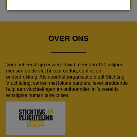
DONEER NU
OVER ONS
Voor het eerst zijn er wereldwijd meer dan 120 miljoen
mensen op de vlucht voor oorlog, conflict en
onderdrukking. Als noodhulporganisatie biedt Stichting
Vluchteling, samen met lokale partners, levensreddende
hulp aan vluchtelingen en ontheemden in 's werelds
ernstigste humanitaire crises.