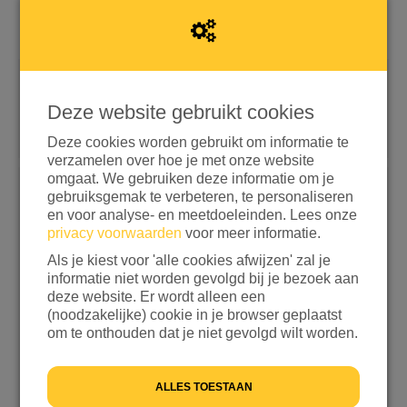
Snel doneren met iDEAL | Wero
Deze website gebruikt cookies
Doneren met aanvullende opties
Deze cookies worden gebruikt om informatie te
verzamelen over hoe je met onze website
omgaat. We gebruiken deze informatie om je
gebruiksgemak te verbeteren, te personaliseren
Kies een bedrag
en voor analyse- en meetdoeleinden. Lees onze
privacy voorwaarden
voor meer informatie.
€ 15
€ 25
€ 50
€ 100
Als je kiest voor 'alle cookies afwijzen' zal je
ANDERS
informatie niet worden gevolgd bij je bezoek aan
deze website. Er wordt alleen een
Ik wil bijdragen aan de transactiekosten en betaal
(noodzakelijke) cookie in je browser geplaatst
€ 0,25 extra
om te onthouden dat je niet gevolgd wilt worden.
Ik wil niet bijdragen aan de transactiekosten
ALLES TOESTAAN