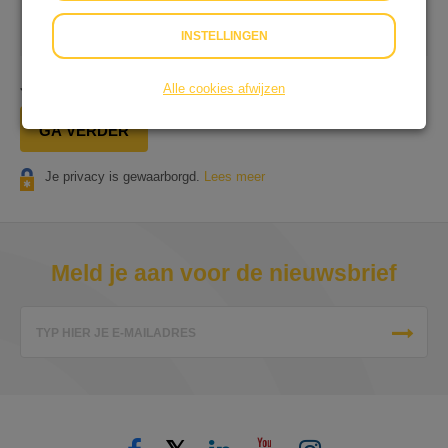
Op onze dienstverlening zijn onze
Algemene
Voorwaarden
&
Privacyverklaring
van toepassing.
INSTELLINGEN
Je gaat in totaal
€ 0,25
afrekenen.
Alle cookies afwijzen
GA VERDER
Je privacy is gewaarborgd.
Lees meer
Meld je aan voor de nieuwsbrief
TYP HIER JE E-MAILADRES