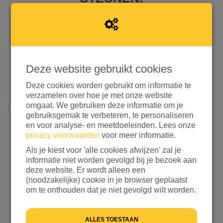
Deze website gebruikt cookies
Snel doneren met iDEAL | Wero
Doneren met aanvullende opties
Deze cookies worden gebruikt om informatie te
verzamelen over hoe je met onze website
omgaat. We gebruiken deze informatie om je
If
gebruiksgemak te verbeteren, te personaliseren
you
Kies een bedrag
en voor analyse- en meetdoeleinden. Lees onze
are
privacy voorwaarden
voor meer informatie.
a
€ 15
€ 25
€ 50
€ 100
Als je kiest voor 'alle cookies afwijzen' zal je
human,
informatie niet worden gevolgd bij je bezoek aan
ignore
ANDERS
deze website. Er wordt alleen een
this
(noodzakelijke) cookie in je browser geplaatst
field
Ik wil bijdragen aan de transactiekosten en betaal
om te onthouden dat je niet gevolgd wilt worden.
€ 0,25 extra
Ik wil niet bijdragen aan de transactiekosten
ALLES TOESTAAN