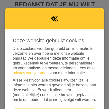
BEDANKT DAT JE MIJ WILT
STEUNEN!
Deze website gebruikt cookies
Snel doneren met iDEAL | Wero
Deze cookies worden gebruikt om informatie te
Doneren met aanvullende opties
verzamelen over hoe je met onze website
omgaat. We gebruiken deze informatie om je
gebruiksgemak te verbeteren, te personaliseren
If
en voor analyse- en meetdoeleinden. Lees onze
privacy voorwaarden
voor meer informatie.
you
Kies een bedrag
are
Als je kiest voor 'alle cookies afwijzen' zal je
a
€ 15
€ 25
€ 50
€ 100
informatie niet worden gevolgd bij je bezoek aan
human,
deze website. Er wordt alleen een
ignore
ANDERS
(noodzakelijke) cookie in je browser geplaatst
this
om te onthouden dat je niet gevolgd wilt worden.
field
Ik wil bijdragen aan de transactiekosten en betaal