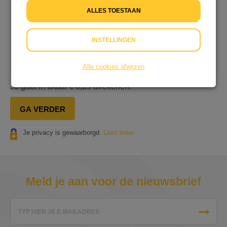
€ 0,25 extra
ALLES TOESTAAN
Ik wil niet bijdragen aan de transactiekosten
INSTELLINGEN
Op onze dienstverlening zijn onze
Algemene
Voorwaarden
&
Privacyverklaring
van toepassing.
Alle cookies afwijzen
Je gaat in totaal
€ 0,25
afrekenen.
GA VERDER
Je privacy is gewaarborgd.
Lees meer
Meld je aan voor de nieuwsbrief
TYP HIER JE E-MAILADRES