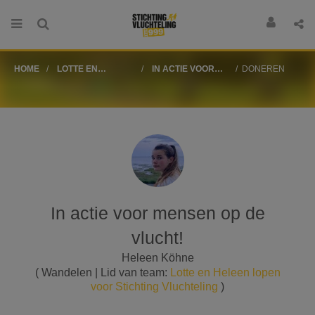
HOME
LOTTE EN
IN ACTIE VOOR
DONEREN
HELEEN LOPEN
MENSEN OP DE
VOOR STICHTING
VLUCHT!
VLUCHTELING
In actie voor mensen op de
vlucht!
Heleen Köhne
( Wandelen | Lid van team:
Lotte en Heleen lopen
voor Stichting Vluchteling
)