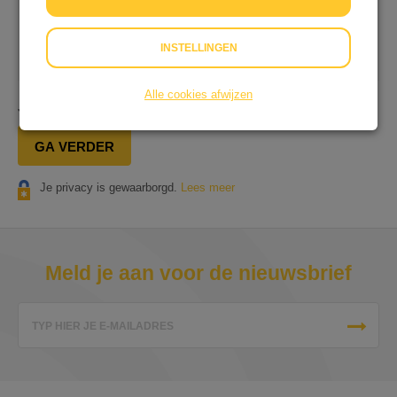
Op onze dienstverlening zijn onze
Algemene
INSTELLINGEN
Voorwaarden
&
Privacyverklaring
van toepassing.
Alle cookies afwijzen
Je gaat in totaal
€ 0,25
afrekenen.
GA VERDER
Je privacy is gewaarborgd.
Lees meer
Meld je aan voor de nieuwsbrief
TYP HIER JE E-MAILADRES