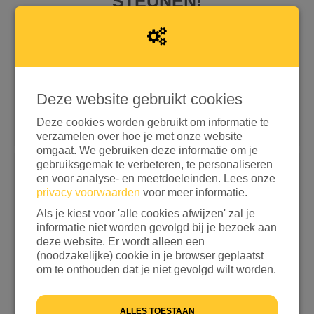
STEUNEN!
Deze website gebruikt cookies
Snel doneren met iDEAL | Wero
Doneren met aanvullende opties
Deze cookies worden gebruikt om informatie te
verzamelen over hoe je met onze website
omgaat. We gebruiken deze informatie om je
If
gebruiksgemak te verbeteren, te personaliseren
you
en voor analyse- en meetdoeleinden. Lees onze
Kies een bedrag
are
privacy voorwaarden
voor meer informatie.
a
€ 15
€ 25
€ 50
€ 100
Als je kiest voor 'alle cookies afwijzen' zal je
human,
informatie niet worden gevolgd bij je bezoek aan
ignore
ANDERS
deze website. Er wordt alleen een
this
(noodzakelijke) cookie in je browser geplaatst
field
Ik wil bijdragen aan de transactiekosten en betaal
om te onthouden dat je niet gevolgd wilt worden.
€ 0,25 extra
Ik wil niet bijdragen aan de transactiekosten
ALLES TOESTAAN