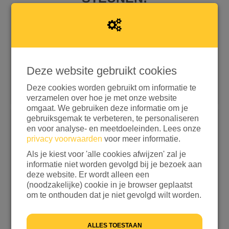
Deze website gebruikt cookies
Snel doneren met iDEAL | Wero
Doneren met aanvullende opties
Deze cookies worden gebruikt om informatie te
verzamelen over hoe je met onze website
omgaat. We gebruiken deze informatie om je
gebruiksgemak te verbeteren, te personaliseren
Kies een bedrag
en voor analyse- en meetdoeleinden. Lees onze
privacy voorwaarden
voor meer informatie.
€ 15
€ 25
€ 50
€ 100
Als je kiest voor 'alle cookies afwijzen' zal je
informatie niet worden gevolgd bij je bezoek aan
ANDERS
deze website. Er wordt alleen een
(noodzakelijke) cookie in je browser geplaatst
Ik wil bijdragen aan de transactiekosten en betaal
om te onthouden dat je niet gevolgd wilt worden.
€ 0,25 extra
Ik wil niet bijdragen aan de transactiekosten
ALLES TOESTAAN