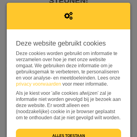
STEUNEN!
Deze website gebruikt cookies
Snel doneren met iDEAL | Wero
Doneren met aanvullende opties
Deze cookies worden gebruikt om informatie te
verzamelen over hoe je met onze website
omgaat. We gebruiken deze informatie om je
gebruiksgemak te verbeteren, te personaliseren
en voor analyse- en meetdoeleinden. Lees onze
Kies een bedrag
privacy voorwaarden
voor meer informatie.
€ 15
€ 25
€ 50
€ 100
Als je kiest voor 'alle cookies afwijzen' zal je
informatie niet worden gevolgd bij je bezoek aan
ANDERS
deze website. Er wordt alleen een
(noodzakelijke) cookie in je browser geplaatst
Ik wil bijdragen aan de transactiekosten en betaal
om te onthouden dat je niet gevolgd wilt worden.
€ 0,25 extra
Ik wil niet bijdragen aan de transactiekosten
ALLES TOESTAAN