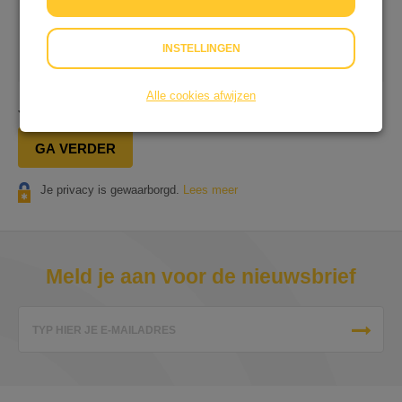
Op onze dienstverlening zijn onze
Algemene
INSTELLINGEN
Voorwaarden
&
Privacyverklaring
van toepassing.
Alle cookies afwijzen
Je gaat in totaal
€ 0,25
afrekenen.
GA VERDER
Je privacy is gewaarborgd.
Lees meer
Meld je aan voor de nieuwsbrief
TYP HIER JE E-MAILADRES