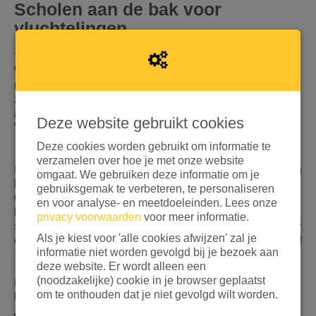
Scholen aan de bak voor
vluchtelingen
20 APRIL 2023 09:01
Wil je met je school of klas in actie komen voor
mensen die zijn gevlucht voor oorlog en conflict? Dat
zouden wij geweldig vinden. Maak dan nu een eigen
actiepagina aan en zamel geld in voor Stichting
Deze website gebruikt cookies
Vluchteling!
Deze cookies worden gebruikt om informatie te
verzamelen over hoe je met onze website
Meedoen is eenvoudig! Om je actie tot een succes maken
omgaat. We gebruiken deze informatie om je
hebben we
11 tips
voor je op een rijtje gezet. Ook hebben
gebruiksgemak te verbeteren, te personaliseren
we
promotiemateriaal
om je actie onder de aandacht te
en voor analyse- en meetdoeleinden. Lees onze
brengen. Print de flyers en posters, hang ze op in de
privacy voorwaarden
voor meer informatie.
school en plaats regelmatig updates op Facebook, Twitter
Als je kiest voor 'alle cookies afwijzen' zal je
en Instagram. Zo weet iedereen hoe het staat met je actie!
informatie niet worden gevolgd bij je bezoek aan
deze website. Er wordt alleen een
(noodzakelijke) cookie in je browser geplaatst
Hulp nodig? Wij helpen je graag bij het opzetten van een
om te onthouden dat je niet gevolgd wilt worden.
leuke en inspirerende actie.