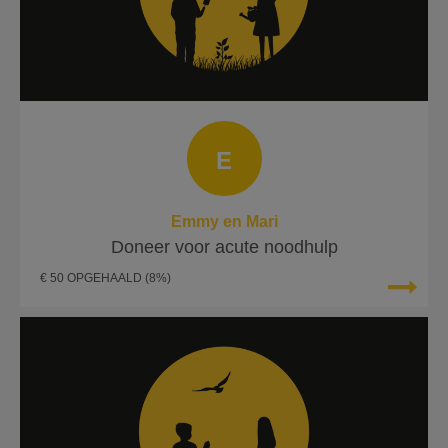
E
Emmy en Mari
Doneer voor acute noodhulp
€ 50 OPGEHAALD
(8%)