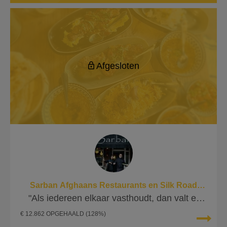
Afgesloten
Sarban Afghaans Restaurants en Silk Road
Restaurants
"Als iedereen elkaar vasthoudt, dan valt er
niemand"
€ 12.862 OPGEHAALD
(128%)