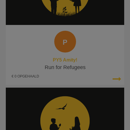
P
PY5 Amity!
Run for Refugees
€ 0 OPGEHAALD