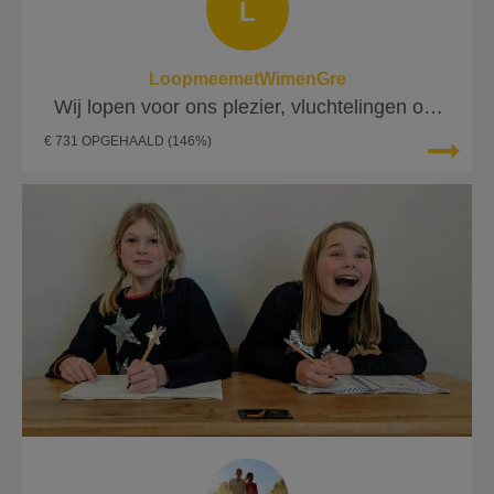
L
LoopmeemetWimenGre
Wij lopen voor ons plezier, vluchtelingen om
te overleven
€ 731 OPGEHAALD
(146%)