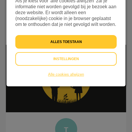
Als je kiest voor 'alle cookies afwijzen' zal je
informatie niet worden gevolgd bij je bezoek aan
deze website. Er wordt alleen een
Vrienden van Stichting Vluchteling
(noodzakelijke) cookie in je browser geplaatst
Samen bundelen we de krachten voor
om te onthouden dat je niet gevolgd wilt worden.
mensen in nood ❤️
€ 165 OPGEHAALD
ALLES TOESTAAN
INSTELLINGEN
Alle cookies afwijzen
T