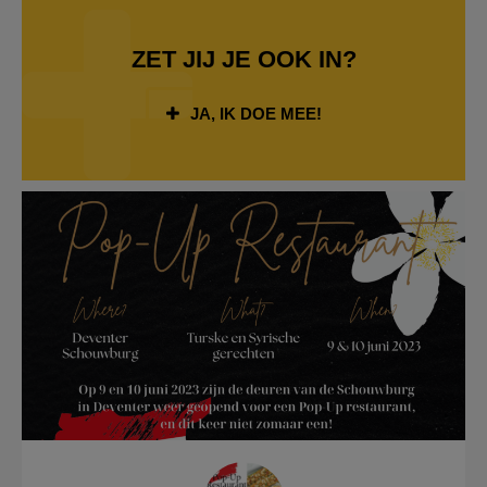
ZET JIJ JE OOK IN?
JA, IK DOE MEE!