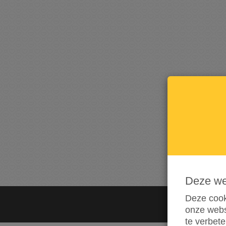
Deze w
Deze cook
onze webs
te verbet