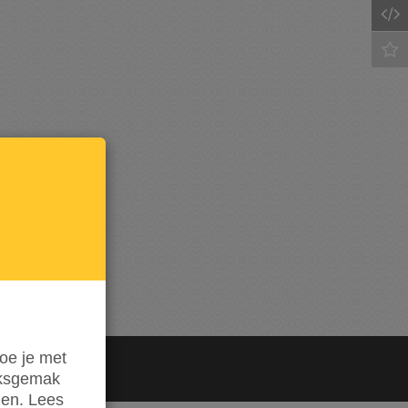
Houd
mij op
de
hoogte
oe je met
iksgemak
den. Lees