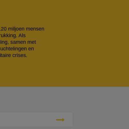
 120 miljoen mensen
rukking. Als
eling, samen met
luchtelingen en
aire crises.