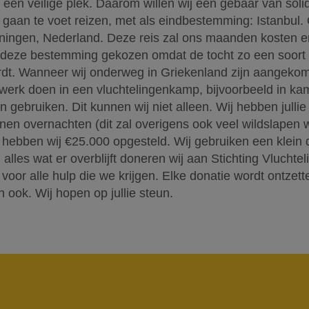
en veilige plek. Daarom willen wij een gebaar van solid
j gaan te voet reizen, met als eindbestemming: Istanbul. 
ningen, Nederland. Deze reis zal ons maanden kosten en
deze bestemming gekozen omdat de tocht zo een soort
rdt. Wanneer wij onderweg in Griekenland zijn aangekome
gerswerk doen in een vluchtelingenkamp, bijvoorbeeld in k
 gebruiken. Dit kunnen wij niet alleen. Wij hebben julli
unnen overnachten (dit zal overigens ook veel wildslapen
 hebben wij €25.000 opgesteld. Wij gebruiken een klein
n alles wat er overblijft doneren wij aan Stichting Vluchtel
voor alle hulp die we krijgen. Elke donatie wordt ontze
n ook. Wij hopen op jullie steun.