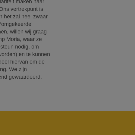
ariteit maken naar
Ons vertrekpunt is
 het zal heel zwaar
 ‘omgekeerde’
n, willen wij graag
amp Moria, waar ze
e steun nodig, om
 worden) en te kunnen
 deel hiervan om de
ing. We zijn
ttend gewaardeerd,