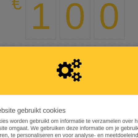
1
0
0
0%
bereikt van het totaalbedrag
€ 25.000
1
4
TEAMLEDEN
DONATIES
ebsite gebruikt cookies
Afgesloten
ies worden gebruikt om informatie te verzamelen over h
ite omgaat. We gebruiken deze informatie om je gebru
Je kunt niet meer doneren
eren, te personaliseren en voor analyse- en meetdoelein