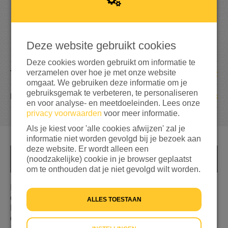
2
.
2
5
6
150%
bereikt van het totaalbedrag
€ 1.500
Deze website gebruikt cookies
Deze cookies worden gebruikt om informatie te
verzamelen over hoe je met onze website
12
TEAMLEDEN
omgaat. We gebruiken deze informatie om je
gebruiksgemak te verbeteren, te personaliseren
108
DONATIES
en voor analyse- en meetdoeleinden. Lees onze
privacy voorwaarden
voor meer informatie.
Als je kiest voor 'alle cookies afwijzen' zal je
informatie niet worden gevolgd bij je bezoek aan
deze website. Er wordt alleen een
(noodzakelijke) cookie in je browser geplaatst
INFO
om te onthouden dat je niet gevolgd wilt worden.
In de avond van 17 juni, voorafgaand aan de nacht van
de vluchteling, lopen we een mooie wandeltocht door
ALLES TOESTAAN
Dordrecht. De wandeling is georganiseerd door de
diaconie van de Grote Kerk Gemeente. We starten om