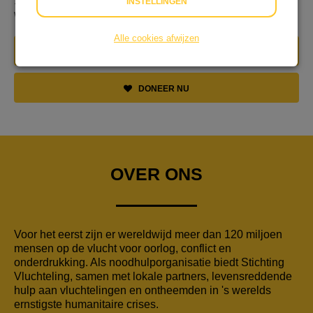
19.30u bij de ingang van de Grote Kerk. Van harte
INSTELLINGEN
welkom om mee te doen of bij te dragen!
Alle cookies afwijzen
IK WIL IN DIT TEAM
DONEER NU
OVER ONS
Voor het eerst zijn er wereldwijd meer dan 120 miljoen
mensen op de vlucht voor oorlog, conflict en
onderdrukking. Als noodhulporganisatie biedt Stichting
Vluchteling, samen met lokale partners, levensreddende
hulp aan vluchtelingen en ontheemden in 's werelds
ernstigste humanitaire crises.