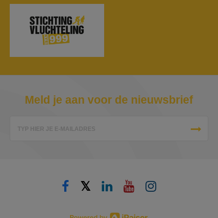
Meld je aan voor de nieuwsbrief
TYP HIER JE E-MAILADRES
𝕏