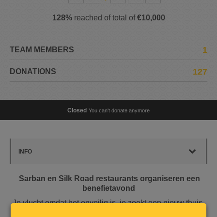
128%
reached of total of
€10,000
1
TEAM MEMBERS
127
DONATIONS
Closed
You can't donate anymore
INFO
Sarban en Silk Road restaurants organiseren een
benefietavond
Je vlucht omdat het onveilig is, je zoekt een nieuw thuis,
je leert de gewoonten daar kennen, je probeert de