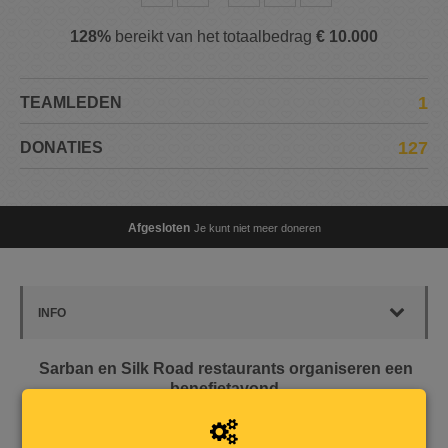
128%
bereikt van het totaalbedrag
€ 10.000
1
TEAMLEDEN
127
DONATIES
Afgesloten
Je kunt niet meer doneren
INFO
Sarban en Silk Road restaurants organiseren een
benefietavond
Je vlucht omdat het onveilig is, je zoekt een nieuw thuis,
je leert de gewoonten daar kennen, je probeert de