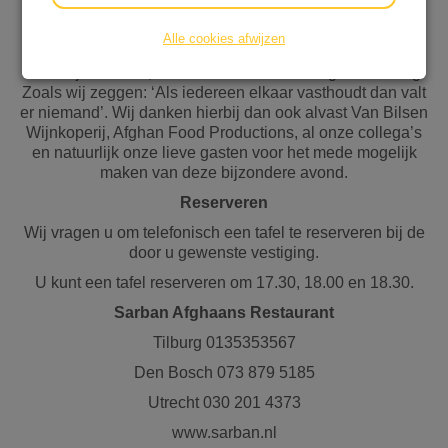
moment enorm moeilijk hebben. Zij kunnen niet voorzien
in basis levensmiddelen of medische zorg.
Alle cookies afwijzen
U mag als gast de gehele rekening, en indien u er iets
extra bij wilt doen, overmaken naar Stichting Vluchteling.
Zoals wij zeggen: ‘Als iedereen elkaar vasthoudt dan valt
er niemand’. Wij danken hierbij dan ook alvast Van Bilsen
Wijnkoperij, Afghan Food Productions, al onze collega’s
en natuurlijk onze lieve gasten voor het mede mogelijk
maken van deze bijzondere avond.
Reserveren
Wij vragen u om telefonisch een tafel te reserveren bij de
door u gewenste vestiging.
U kunt een tafel reserveren om 17.30, 18.00 en 18.30.
Sarban Afghaans Restaurant
Tilburg 0135353567
Den Bosch 073 879 5185
Utrecht 030 201 4373
www.sarban.nl