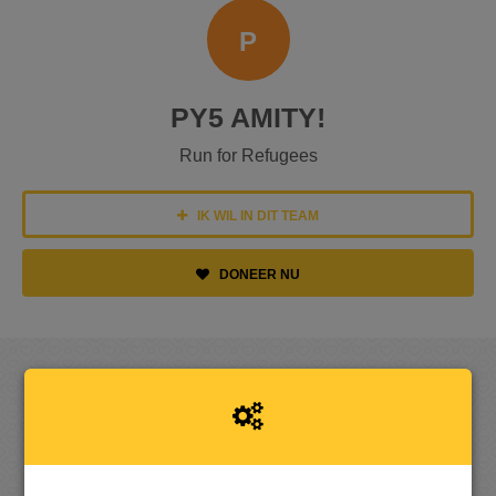
P
PY5 AMITY!
Run for Refugees
IK WIL IN DIT TEAM
DONEER NU
OPGEHAALD