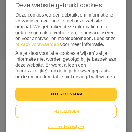
0
Deze website gebruikt cookies
Deze cookies worden gebruikt om informatie te
verzamelen over hoe je met onze website
0%
bereikt van het totaalbedrag
€ 500
omgaat. We gebruiken deze informatie om je
gebruiksgemak te verbeteren, te personaliseren
en voor analyse- en meetdoeleinden. Lees onze
1
TEAMLEDEN
privacy voorwaarden
voor meer informatie.
Als je kiest voor 'alle cookies afwijzen' zal je
informatie niet worden gevolgd bij je bezoek aan
deze website. Er wordt alleen een
(noodzakelijke) cookie in je browser geplaatst
om te onthouden dat je niet gevolgd wilt worden.
INFO
ALLES TOESTAAN
Raise money
IK WIL IN DIT TEAM
INSTELLINGEN
Alle cookies afwijzen
DONEER NU