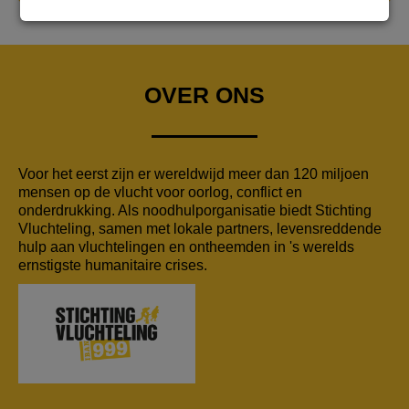
OVER ONS
Voor het eerst zijn er wereldwijd meer dan 120 miljoen
mensen op de vlucht voor oorlog, conflict en
onderdrukking. Als noodhulporganisatie biedt Stichting
Vluchteling, samen met lokale partners, levensreddende
hulp aan vluchtelingen en ontheemden in 's werelds
ernstigste humanitaire crises.