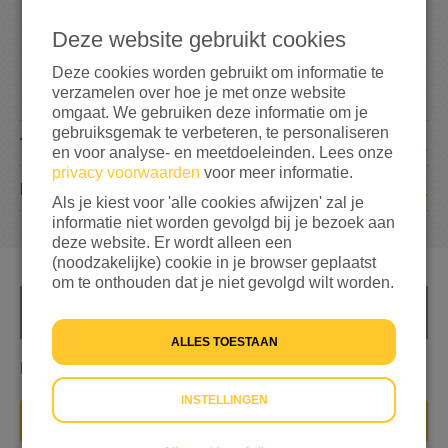
1
5
Deze website gebruikt cookies
Deze cookies worden gebruikt om informatie te
6%
bereikt van het totaalbedrag
€ 250
verzamelen over hoe je met onze website
omgaat. We gebruiken deze informatie om je
gebruiksgemak te verbeteren, te personaliseren
1
TEAMLEDEN
en voor analyse- en meetdoeleinden. Lees onze
privacy voorwaarden
voor meer informatie.
1
DONATIE
Als je kiest voor 'alle cookies afwijzen' zal je
informatie niet worden gevolgd bij je bezoek aan
deze website. Er wordt alleen een
(noodzakelijke) cookie in je browser geplaatst
om te onthouden dat je niet gevolgd wilt worden.
INFO
ALLES TOESTAAN
Hulp voor vluchtelingen wereldwijd
INSTELLINGEN
IK WIL IN DIT TEAM