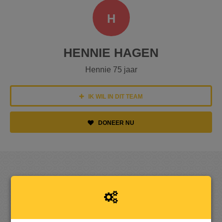
H
HENNIE HAGEN
Hennie 75 jaar
IK WIL IN DIT TEAM
DONEER NU
OPGEHAALD