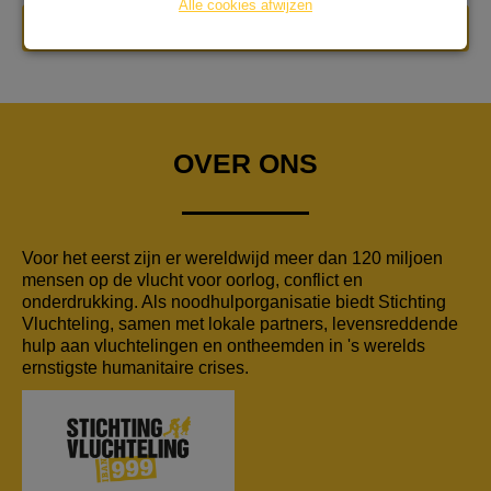
Alle cookies afwijzen
DONEER NU
OVER ONS
Voor het eerst zijn er wereldwijd meer dan 120 miljoen
mensen op de vlucht voor oorlog, conflict en
onderdrukking. Als noodhulporganisatie biedt Stichting
Vluchteling, samen met lokale partners, levensreddende
hulp aan vluchtelingen en ontheemden in 's werelds
ernstigste humanitaire crises.