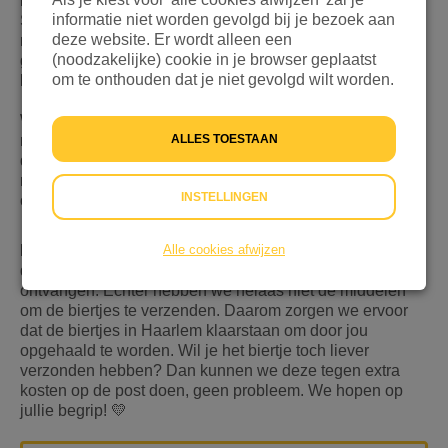
brouwen en de volledige opbrengst doneren aan
informatie niet worden gevolgd bij je bezoek aan
Stichting Vluchteling. Voor minimaal €10 (meer mag
deze website. Er wordt alleen een
natuurlijk ook!) ontvang je niet alleen een eigen
(noodzakelijke) cookie in je browser geplaatst
gebrouwen biertje, maar ik draag je óók bij aan
om te onthouden dat je niet gevolgd wilt worden.
levensreddende noodhulp. Help je mee?
Wil je na jouw donatie het biertje ontvangen? Stuur dan
na jouw donatie een mailtje naar
ALLES TOESTAAN
deknutselaerij@gmail.com en vermeld daarbij: jouw
naam en jouw e-mailadres. Dan nemen we contact met je
INSTELLINGEN
op zodra het biertje klaar voor je staat.
LET OP
: we zijn ontzettend verheugd maar ook verrast
Alle cookies afwijzen
door de vele enthousiaste donaties die we hebben
ontvangen. Echter hebben we helaas niet de middelen
om de biertjes te verzenden. Daarom zorgen we ervoor
dat de biertjes in Haarlem klaarstaan om door jou
opgehaald te worden. Wil je het biertje toch liever
verzonden hebben? Dan kunnen we deze tegen extra
kosten op de post doen, geen probleem. We hopen op
jullie begrip! 💛