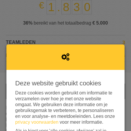
1
.
8
3
0
36%
bereikt van het totaalbedrag
€ 5.000
3
TEAMLEDEN
66
DONATIES
Deze website gebruikt cookies
INFO
Deze cookies worden gebruikt om informatie te
verzamelen over hoe je met onze website
omgaat. We gebruiken deze informatie om je
Het is onwerkelijk hoeveel mannen, vrouwen en kinderen
gebruiksgemak te verbeteren, te personaliseren
op de vlucht zijn voor oorlog en geweld. We móeten
en voor analyse- en meetdoeleinden. Lees onze
helpen, we moeten íets doen! Daarom gaan we - Stijf,
privacy voorwaarden
voor meer informatie.
Pim en Robbie - in de
Week van de Vluchteling
bier
Als je kiest voor 'alle cookies afwijzen' zal je