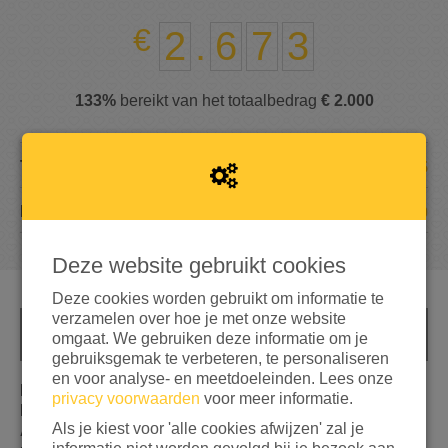
2
.
6
7
3
133%
bereikt van het totaalbedrag
€ 2.000
5
TEAMLEDEN
40
DONATIES
Deze website gebruikt cookies
Deze cookies worden gebruikt om informatie te
verzamelen over hoe je met onze website
INFO
omgaat. We gebruiken deze informatie om je
gebruiksgemak te verbeteren, te personaliseren
en voor analyse- en meetdoeleinden. Lees onze
LOOP MEE OF SPONSOR ONZE BIJZONDERE
privacy voorwaarden
voor meer informatie.
BEZINNINGSLOOP
Als je kiest voor 'alle cookies afwijzen' zal je
Aandacht voor de vergeten oorlog, stilstaan bij- en