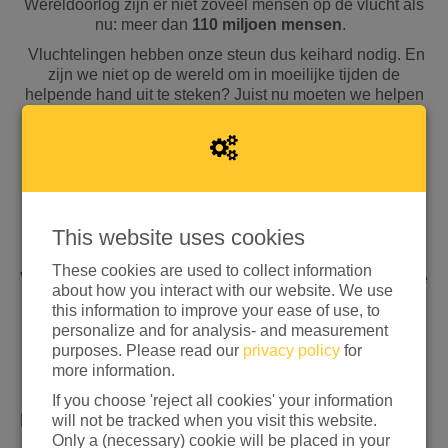
Wereldoorlog zijn er niet zoveel mensen op de vlucht als
nu: meer dan
110 miljoen mensen
.
Vluchtelingen hebben onze steun dus keihard nodig. En
zijn we niet op de wereld om in moeilijke tijden de
helpende hand uit te steken? Juist nu moeten we helpen
en op een positieve manier aandacht vragen voor
vluchtelingencrises wereldwijd.
Doe daarom nu mee met de scholenactie naar aanloop
van Wereldvluchtelingendag 2023-2024 en
organiseer
een sponsorloop met jouw school of klas
!
This website uses cookies
Doe mee!
These cookies are used to collect information
Vanaf september kunnen scholen zich inschrijven voor de
about how you interact with our website. We use
scholenactie naar aanloop van
this information to improve your ease of use, to
Wereldvluchtelingendag
do
nderdag 20 juni 2024!
personalize and for analysis- and measurement
Meedoen op een ander moment? Dat kan! Tijdens je
purposes. Please read our
privacy policy
for
aanmelding kan je aangeven wanneer jullie school in
more information.
actie komt voor mensen op de vlucht wereldwijd.
If you choose 'reject all cookies' your information
Hoe werkt het?
will not be tracked when you visit this website.
Only a (necessary) cookie will be placed in your