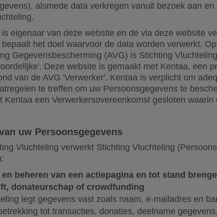
gevens), alsmede data verkregen vanuit bezoek aan en 
uchteling.
g is eigenaar van deze website en de via deze website v
ng bepaalt het doel waarvoor de data worden verwerkt. O
ng Gegevensbescherming (AVG) is Stichting Vluchtelin
oordelijke'. Deze website is gemaakt met Kentaa, een p
rond van de AVG 'Verwerker'. Kentaa is verplicht om ade
atregelen te treffen om uw Persoonsgegevens te besche
et Kentaa een Verwerkersovereenkomst gesloten waarin dit
 van uw Persoonsgegevens
ting Vluchteling verwerkt Stichting Vluchteling (Persoo
:
en beheren van een actiepagina en tot stand brenge
ift, donateurschap of crowdfunding
hteling legt gegevens vast zoals naam, e-mailadres en 
etrekking tot transacties, donaties, deelname gegevens