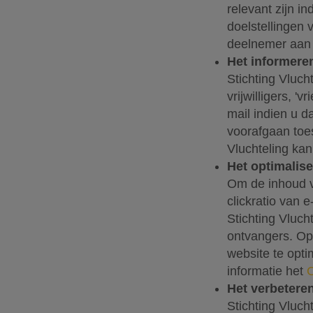
relevant zijn in
doelstellingen v
deelnemer aan 
Het informeren
Stichting Vluch
vrijwilligers, 
mail indien u d
voorafgaan toe
Vluchteling kan
Het optimalise
Om de inhoud v
clickratio van 
Stichting Vluch
ontvangers. Op
website te opt
informatie het
Het verbetere
Stichting Vluch