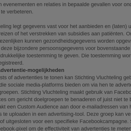
 evenementen en relaties in bepaalde gevallen voor o
 te verbeteren.
teling legt gegevens vast voor het aanbieden en (laten) 
eizen of het verstrekken van subsidies aan patiënten. 
wezenlijken kunnen gezondheidsgegevens worden opgev
 deze bijzondere persoonsgegevens voor bovenstaande 
tdrukkelijke toestemming te geven. Die toestemming word
egistreerd.
advertentie-mogelijkheden
ts of advertenties te tonen kan Stichting Vluchteling g
die sociale media-platforms bieden om via hen te advert
oepen. Stichting Vluchteling maakt gebruik van Faceboo
s om gericht doelgroepen te benaderen of juist niet te 
akt een Custom Audience aan door e-mailadressen van 
s te uploaden in een advertising-tool. Deze groep kan v
of uitgesloten voor een specifieke Facebookcampagne. S
ebook-pixel om de effectiviteit van advertenties te meten