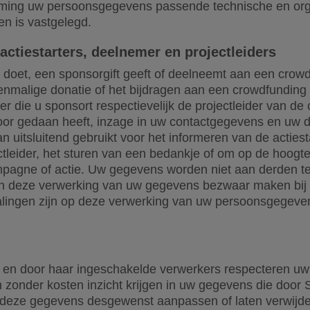
ming uw persoonsgegevens passende technische en org
n is vastgelegd.
actiestarters, deelnemer en projectleiders
e doet, een sponsorgift geeft of deelneemt aan een crow
enmalige donatie of het bijdragen aan een crowdfunding of
er die u sponsort respectievelijk de projectleider van de
oor gedaan heeft, inzage in uw contactgegevens en uw 
uitsluitend gebruikt voor het informeren van de actiest
ectleider, het sturen van een bedankje of om op de hoog
agne of actie. Uw gegevens worden niet aan derden te
en deze verwerking van uw gegevens bezwaar maken bij 
alingen zijn op deze verwerking van uw persoonsgegeve
ng en door haar ingeschakelde verwerkers respecteren u
n zonder kosten inzicht krijgen in uw gegevens die door S
deze gegevens desgewenst aanpassen of laten verwijder