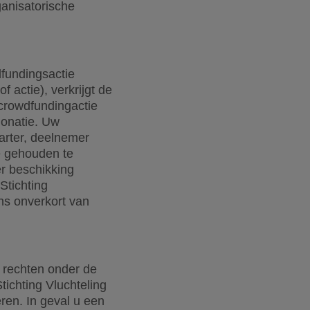
anisatorische
dfundingsactie
 actie), verkrijgt de
 crowdfundingactie
donatie. Uw
arter, deelnemer
te gehouden te
r beschikking
Stichting
ns onverkort van
w rechten onder de
tichting Vluchteling
en. In geval u een