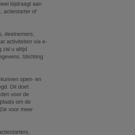
cieel bijdraagt aan
 actiestarter of
rs, deelnemers,
r activiteiten via e-
zal u altijd
gevens. Stichting
n kunnen open- en
gd. Dit doet
uden voor de
eplaats om de
 Zie voor meer
ctiestarters,