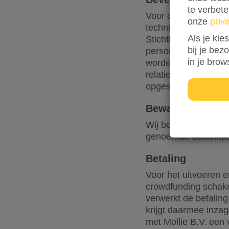
te verbet
Voor de bescherming
onze
priv
technische en organ
Als je kie
Stichting Vluchteling
bij je bez
personen die daartoe
in je brow
worden encrypted ve
relaties, vrijwillig
opgeslagen.
Bewaartermijn v
Wij bewaren uw gege
genoemde doeleinde
Betaling
Voor het uitvoeren e
crowdfunding schakel
verwerkt de betaling
krijgt daarmee inzag
met Mollie B.V. een