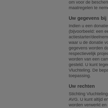
om voor de bescher
maatregelen te neme
Uw gegevens bij 
Indien u een donati
(bijvoorbeeld: een e
actiestarter/deelnem
waar u de donatie v
gegevens worden dan 
respectievelijk proj
worden van een camp
gesteld. U kunt teg
Vluchteling. De bep
toepassing.
Uw rechten
Stichting Vluchteli
AVG. U kunt altijd e
worden verwerkt en 