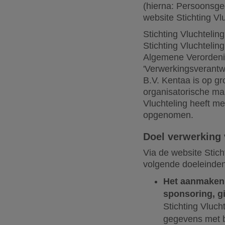
(hierna: Persoonsge
website Stichting Vl
Stichting Vluchtelin
Stichting Vluchteli
Algemene Verordeni
'Verwerkingsverantw
B.V. Kentaa is op g
organisatorische ma
Vluchteling heeft m
opgenomen.
Doel verwerking
Via de website Stich
volgende doeleinden
Het aanmaken 
sponsoring, g
Stichting Vluc
gegevens met b