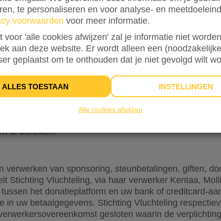
eren, te personaliseren en voor analyse- en meetdoelein
 van uw persoonsgegevens heeft Stichting Vluchteling 
acy voorwaarden
voor meer informatie.
isatorische maatregelen getroffen. Via haar verwerker 
st voor 'alle cookies afwijzen' zal je informatie niet word
 gebruik van een beveiligde server die uitsluitend toegank
oek aan deze website. Er wordt alleen een (noodzakelijke
 bevoegd zijn. Eventuele gegevens die u op online formu
ser geplaatst om te onthouden dat je niet gevolgd wilt w
rzonden. Gegevens van deelnemers, actiestarters, spon
ers, vrienden en andere belangstellenden worden in beveil
ALLES TOESTAAN
INSTELLINGEN
an uw Persoonsgegevens
Alle cookies afwijzen
vens niet langer dan noodzakelijk is om de in dit Priva
n te bereiken.
n verwerken van sponsoring, steunbetalingen, giften, do
t Stichting Vluchteling, via haar verwerker Kentaa, Mollie
 tussen het donatieplatform en uw bank of creditcard-aan
e in uw betaalgegevens. Stichting Vluchteling respectiev
 verwerkersovereenkomst gesloten waarin de verplichting