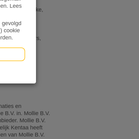
den. Lees
passende fysieke,
Kentaa maakt
en gevolgd
elijk is voor
) cookie
lieren invult
orden.
sors, donateurs,
igde systemen
cy Statement
naties en
 B.V. in. Mollie B.V.
bieder. Mollie B.V.
elijk Kentaa heeft
en van Mollie B.V.