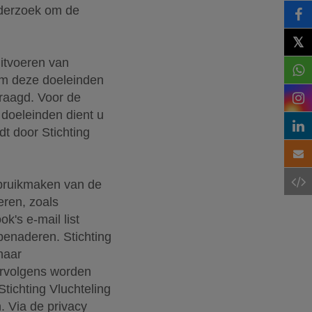
nderzoek om de
𝕏
uitvoeren van
Om deze doeleinden
raagd. Voor de
doeleinden dient u
t door Stichting
ebruikmaken van de
eren, zoals
k's e-mail list
benaderen. Stichting
haar
ervolgens worden
tichting Vluchteling
. Via de privacy