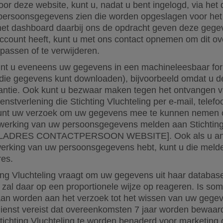
oor deze website, kunt u, nadat u bent ingelogd, via het
 persoonsgegevens zien die worden opgeslagen voor het
 het dashboard daarbij ons de opdracht geven deze gegev
ccount heeft, kunt u met ons contact opnemen om dit over
passen of te verwijderen.
kunt u eveneens uw gegevens in een machineleesbaar fo
die gegevens kunt downloaden), bijvoorbeeld omdat u d
antie. Ook kunt u bezwaar maken tegen het ontvangen v
ienstverlening die Stichting Vluchteling per e-mail, telef
 kunt uw verzoek om uw gegevens mee te kunnen nemen 
erking van uw persoonsgegevens melden aan Stichting 
AILADRES CONTACTPERSOON WEBSITE]. Ook als u and
erking van uw persoonsgegevens hebt, kunt u die meld
es.
ting Vluchteling vraagt om uw gegevens uit haar database
g zal daar op een proportionele wijze op reageren. Is s
daan worden aan het verzoek tot het wissen van uw gegev
ienst vereist dat overeenkomsten 7 jaar worden bewaard
tichting Vluchteling te worden benaderd voor marketing 