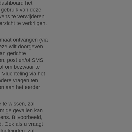
 dashboard het
 gebruik van deze
ens te verwijderen.
zicht te verkrijgen,
rmaat ontvangen (via
eze wilt doorgeven
an gerichte
oon, post en/of SMS
of om bezwaar te
Vluchteling via het
ere vragen ten
en aan het eerder
 te wissen, zal
ommige gevallen kan
ens. Bijvoorbeeld,
. Ook als u vraagt
doeleinden, zal