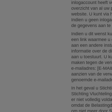
inlogaccount heeft v
overzicht van al uw
website. U kunt via
Indien u geen inloga
de gegevens aan te 
Indien u dit wenst 
een link waarmee u 
aan een andere inst
informatie over de d
aan u toestuurt. U
maken tegen de verw
e-mailadres: [E-M
aanzien van de verw
genoemde e-mailadr
In het geval u Stich
Stichting Vluchtelin
er niet volledig vol
omdat de Belastingd
om niet meer door S