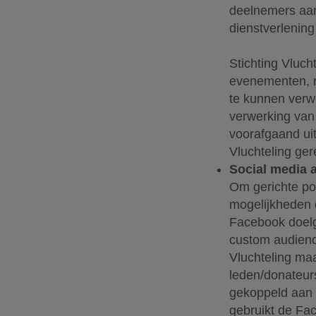
deelnemers aan
dienstverlening
Stichting Vluch
evenementen, r
te kunnen ver
verwerking van
voorafgaand ui
Vluchteling ger
Social media 
Om gerichte pos
mogelijkheden 
Facebook doelgr
custom audience
Vluchteling ma
leden/donateur
gekoppeld aan 
gebruikt de Fac