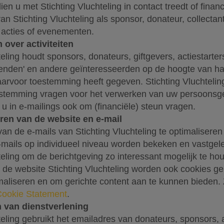
dien u met Stichting Vluchteling in contact treedt of finan
an Stichting Vluchteling als sponsor, donateur, collectant,
acties of evenementen.
 over activiteiten
teling houdt sponsors, donateurs, giftgevers, actiestarte
'vrienden' en andere geïnteresseerden op de hoogte van haa
aarvoor toestemming heeft gegeven. Stichting Vluchteling 
stemming vragen voor het verwerken van uw persoonsge
 u in e-mailings ook om (financiële) steun vragen.
ren van de website en e-mail
an de e-mails van Stichting Vluchteling te optimalisere
e-mails op individueel niveau worden bekeken en vastgele
teling om de berichtgeving zo interessant mogelijk te ho
 de website Stichting Vluchteling worden ook cookies g
imaliseren en om gerichte content aan te kunnen bieden.
Cookie Statement
.
n van dienstverlening
teling gebruikt het emailadres van donateurs, sponsors, a