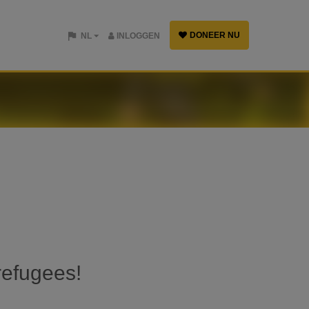
DONEER NU
NL
INLOGGEN
refugees!