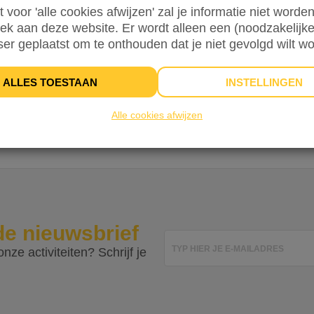
st voor 'alle cookies afwijzen' zal je informatie niet word
ng zijn onze
Algemene Voorwaarden
&
Privacyverklaring
van toepass
oek aan deze website. Er wordt alleen een (noodzakelijke
ser geplaatst om te onthouden dat je niet gevolgd wilt w
,25
afrekenen.
ALLES TOESTAAN
INSTELLINGEN
Je privacy i
Alle cookies afwijzen
de nieuwsbrief
TYP HIER JE E-MAILADRES
nze activiteiten? Schrijf je