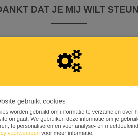
ANKT DAT JE MIJ WILT STEU
 iDEAL | Wero
llende opties
ebsite gebruikt cookies
€ 50
€ 100
ANDERS
ies worden gebruikt om informatie te verzamelen over h
n de transactiekosten en betaal € 0,25 extra
ite omgaat. We gebruiken deze informatie om je gebru
eren, te personaliseren en voor analyse- en meetdoelein
en aan de transactiekosten
acy voorwaarden
voor meer informatie.