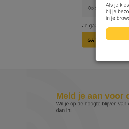
Als je kie
Op onze dienstverleni
bij je bez
in je brow
Je gaat in totaal
€ 0
GA VERDER
Meld je aan voor 
Wil je op de hoogte blijven van o
dan in!