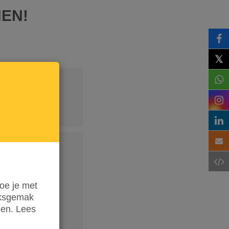
NEN!
𝕏
oe je met
iksgemak
den. Lees