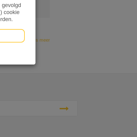
en gevolgd
ing.
) cookie
orden.
s gewaarborgd.
Lees meer