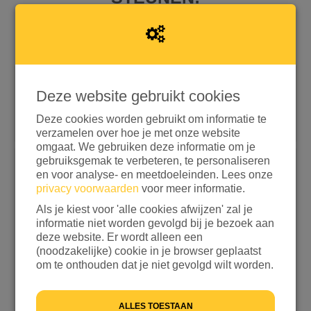
Deze website gebruikt cookies
Snel doneren met iDEAL | Wero
Doneren met aanvullende opties
Deze cookies worden gebruikt om informatie te
verzamelen over hoe je met onze website
omgaat. We gebruiken deze informatie om je
gebruiksgemak te verbeteren, te personaliseren
Kies een bedrag
en voor analyse- en meetdoeleinden. Lees onze
privacy voorwaarden
voor meer informatie.
€ 15
€ 25
€ 50
€ 100
Als je kiest voor 'alle cookies afwijzen' zal je
informatie niet worden gevolgd bij je bezoek aan
ANDERS
deze website. Er wordt alleen een
(noodzakelijke) cookie in je browser geplaatst
Ik wil bijdragen aan de transactiekosten en betaal
om te onthouden dat je niet gevolgd wilt worden.
€ 0,25 extra
Ik wil niet bijdragen aan de transactiekosten
ALLES TOESTAAN