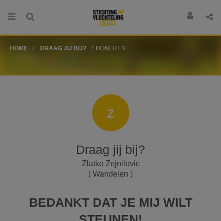
HOME
DRAAG JIJ BIJ?
DONEREN
Z
Draag jij bij?
Zlatko Zejnilovic
( Wandelen )
BEDANKT DAT JE MIJ WILT
STEUNEN!