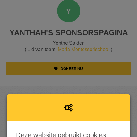
Y
YANTHAH'S SPONSORSPAGINA
Yenthe Salden
( Lid van team:
Maria Montessorischool
)
DONEER NU
OPGEHAALD
Deze website gebruikt cookies