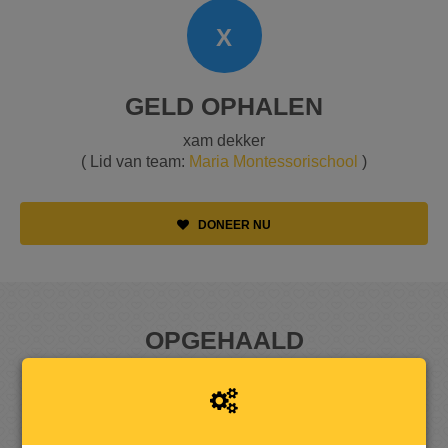
X
GELD OPHALEN
xam dekker
( Lid van team:
Maria Montessorischool
)
DONEER NU
OPGEHAALD