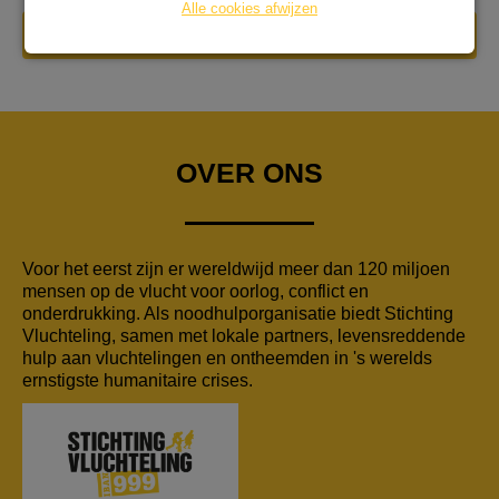
Alle cookies afwijzen
DONEER NU
OVER ONS
Voor het eerst zijn er wereldwijd meer dan 120 miljoen
mensen op de vlucht voor oorlog, conflict en
onderdrukking. Als noodhulporganisatie biedt Stichting
Vluchteling, samen met lokale partners, levensreddende
hulp aan vluchtelingen en ontheemden in 's werelds
ernstigste humanitaire crises.