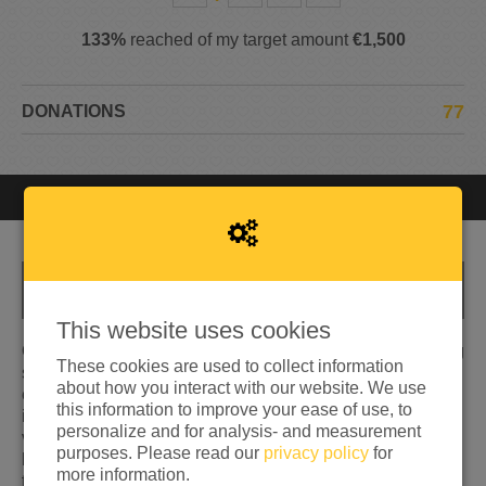
133%
reached of my target amount
€1,500
77
DONATIONS
Closed
You can't donate anymore
INFO
This website uses cookies
Op dit moment ligt Nederland onder een mooie dikke laag
These cookies are used to collect information
sneeuw. De sleeën waren binnen no time uitverkocht en
about how you interact with our website. We use
er stonden lange rijen bij de schaatsenslijpers. Iedereen
this information to improve your ease of use, to
is opeens weer vrolijk en corona wordt heel even
personalize and for analysis- and measurement
vergeten. De sneeuwpret is nu in het land. Mensen zijn
purposes. Please read our
privacy policy
for
blij, kinderen lachen, volwassen lopen aan sleetjes te
more information.
trekken, glijden stiekem zelf even naar beneden met de