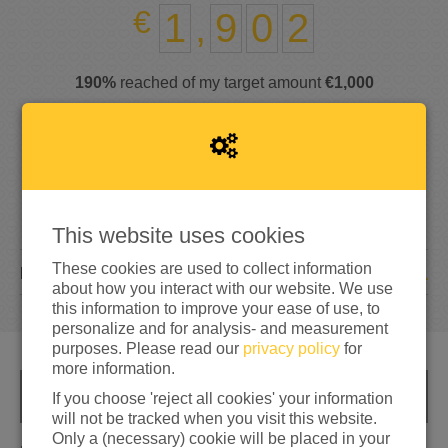
1
,
9
0
2
190%
reached of my target amount
€1,000
This website uses cookies
These cookies are used to collect information
61
DONATIONS
about how you interact with our website. We use
this information to improve your ease of use, to
personalize and for analysis- and measurement
purposes. Please read our
privacy policy
for
more information.
If you choose 'reject all cookies' your information
INFO
will not be tracked when you visit this website.
Only a (necessary) cookie will be placed in your