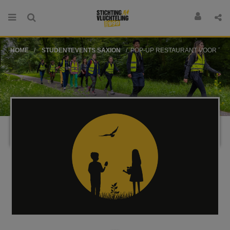
HOME
STUDENTEVENTS SAXION
POP-UP RESTAURANT VOOR TURKIJE EN SYRIË