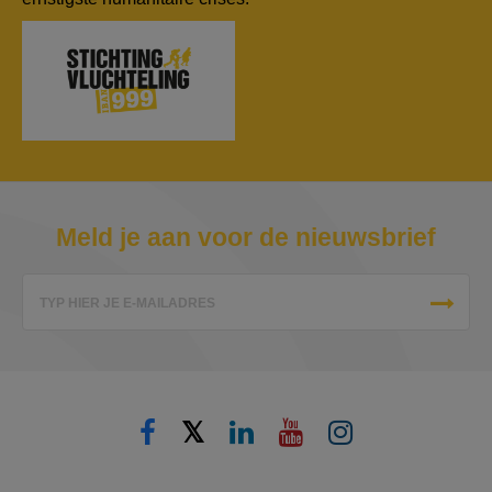
Meld je aan voor de nieuwsbrief
TYP HIER JE E-MAILADRES
𝕏