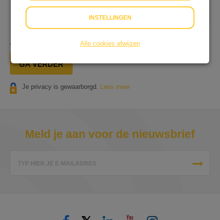
Op onze dienstverlening zijn onze
Algemene
Voorwaarden
&
Privacyverklaring
van toepassing.
INSTELLINGEN
Je gaat in totaal
€ 0,25
afrekenen.
Alle cookies afwijzen
GA VERDER
Je privacy is gewaarborgd.
Lees meer
Meld je aan voor de nieuwsbrief
TYP HIER JE E-MAILADRES