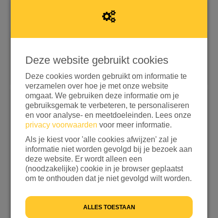
Snel doneren met iDEAL | Wero
Deze website gebruikt cookies
Doneren met aanvullende opties
Deze cookies worden gebruikt om informatie te
verzamelen over hoe je met onze website
If
omgaat. We gebruiken deze informatie om je
you
gebruiksgemak te verbeteren, te personaliseren
Kies een bedrag
are
en voor analyse- en meetdoeleinden. Lees onze
privacy voorwaarden
voor meer informatie.
a
€ 15
€ 25
€ 50
€ 100
human,
Als je kiest voor 'alle cookies afwijzen' zal je
ignore
ANDERS
informatie niet worden gevolgd bij je bezoek aan
this
deze website. Er wordt alleen een
field
Ik wil bijdragen aan de transactiekosten en betaal
(noodzakelijke) cookie in je browser geplaatst
€ 0,25 extra
om te onthouden dat je niet gevolgd wilt worden.
Ik wil niet bijdragen aan de transactiekosten
ALLES TOESTAAN