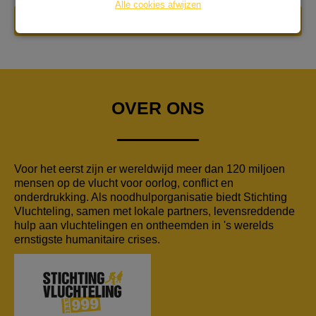
Alle cookies afwijzen
DONEER NU
OVER ONS
Voor het eerst zijn er wereldwijd meer dan 120 miljoen
mensen op de vlucht voor oorlog, conflict en
onderdrukking. Als noodhulporganisatie biedt Stichting
Vluchteling, samen met lokale partners, levensreddende
hulp aan vluchtelingen en ontheemden in 's werelds
ernstigste humanitaire crises.