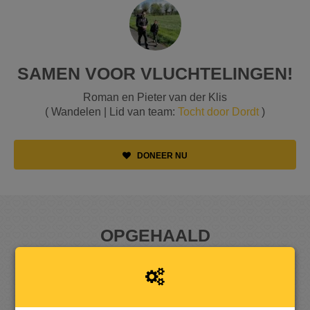
SAMEN VOOR VLUCHTELINGEN!
Roman en Pieter van der Klis
( Wandelen | Lid van team:
Tocht door Dordt
)
DONEER NU
OPGEHAALD