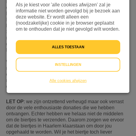
Het is onwerkelijk hoeveel mannen, vrouwen en kinderen
Als je kiest voor 'alle cookies afwijzen' zal je
op de vlucht zijn voor oorlog en geweld. We móeten
informatie niet worden gevolgd bij je bezoek aan
helpen, we moeten íets doen! Daarom gaan we - Stijf,
deze website. Er wordt alleen een
Pim en Robbie - in de
Week van de Vluchteling
bier
(noodzakelijke) cookie in je browser geplaatst
brouwen en de volledige opbrengst doneren aan
om te onthouden dat je niet gevolgd wilt worden.
Stichting Vluchteling. Voor minimaal €10 (meer mag
natuurlijk ook!) ontvang je niet alleen een eigen
gebrouwen biertje, maar ik draag je óók bij aan
ALLES TOESTAAN
levensreddende noodhulp. Help je mee?
Wil je na jouw donatie het biertje ontvangen? Stuur dan
INSTELLINGEN
na jouw donatie een mailtje naar
deknutselaerij@gmail.com en vermeld daarbij: jouw
naam en jouw e-mailadres. Dan nemen we contact met je
Alle cookies afwijzen
op zodra het biertje klaar voor je staat.
LET OP
: we zijn ontzettend verheugd maar ook verrast
door de vele enthousiaste donaties die we hebben
ontvangen. Echter hebben we helaas niet de middelen
om de biertjes te verzenden. Daarom zorgen we ervoor
dat de biertjes in Haarlem klaarstaan om door jou
opgehaald te worden. Wil je het biertje toch liever