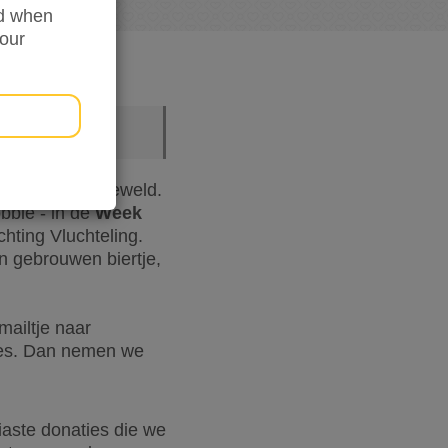
ed when
your
or oorlog en geweld.
bbie - in de
Week
hting Vluchteling.
n gebrouwen biertje,
mailtje naar
res. Dan nemen we
iaste donaties die we