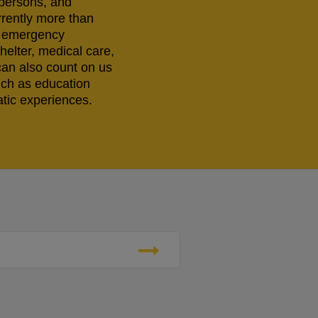
 persons, and
rrently more than
ng emergency
helter, medical care,
can also count on us
uch as education
tic experiences.