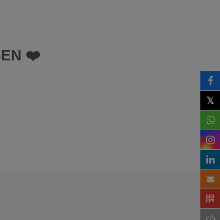
EN ❤️
𝕏