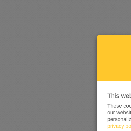
This we
These cook
our websit
personali
privacy po