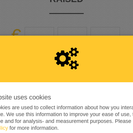
3
1
0
15%
reached of my target amount
€2,000
bsite uses cookies
18
ies are used to collect information about how you intera
e. We use this information to improve your ease of use, 
DONATIONS
ze and for analysis- and measurement purposes. Please 
licy
for more information.