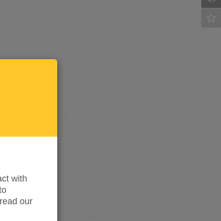
Keep
me
updated
ct with
to
read our