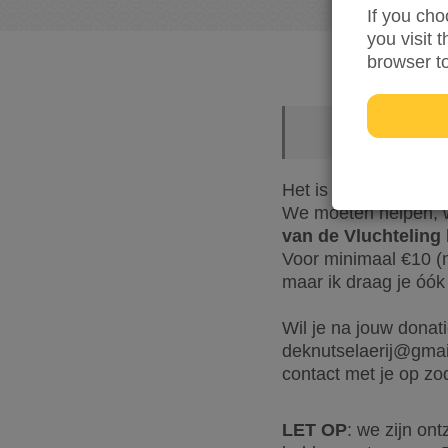
If you cho
you visit 
browser t
Het is onwerkelijk h
We móeten helpen, w
van de Vluchteling
Voor minimaal €10 (m
maar ik draag je óó
Wil je na jouw donat
deknutselaerij@gmai
contact met je op zod
LET OP
: we zijn on