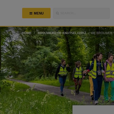
MENU
SEARCH...
HOME
BROUWERIJ DE KNUTSELAERIJ
WE BROUWEN 