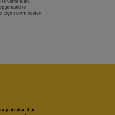
 te verzenden.
 opgehaald te
e tegen extra kosten
 organization that