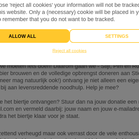
ose 'reject all cookies' your information will not be track
this website. Only a (necessary) cookie will be placed in 
o remember that you do not want to be tracked.
ALLOW ALL
SETTINGS
INFO
DONORS
18
Reject all cookies
oeveel mannen, vrouwen en kinderen op de vlucht zijn vo
e moeten íets doen! Daarom gaan we - Stijf, Pim en Ro
bier brouwen en de volledige opbrengst doneren aan Stic
eer mag natuurlijk ook!) ontvang je niet alleen een eige
k bij aan levensreddende noodhulp. Help je mee?
ie het biertje ontvangen? Stuur dan na jouw donatie een 
l.com en vermeld daarbij: jouw naam en jouw e-mailad
ra het biertje klaar voor je staat.
tzettend verheugd maar ook verrast door de vele enthous