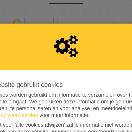
5
2
8
264%
bereikt van mijn streefbedrag
€ 200
ebsite gebruikt cookies
32
ies worden gebruikt om informatie te verzamelen over h
ite omgaat. We gebruiken deze informatie om je gebru
DONATIES
eren, te personaliseren en voor analyse- en meetdoelein
acy voorwaarden
voor meer informatie.
st voor 'alle cookies afwijzen' zal je informatie niet word
oek aan deze website. Er wordt alleen een (noodzakelijke