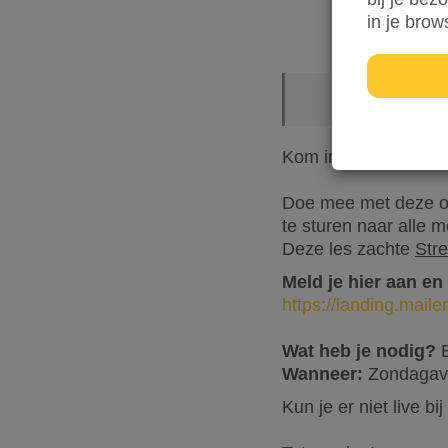
in je brow
Kom in beweging voor
Doe mee met deze on
te sturen naar alle 
Deze les zachte
Stre
Meld je hier aan en
https://landing.mail
Wat heb je nodig?
E
Wanneer:
Zondagavo
Kun je er niet live bi