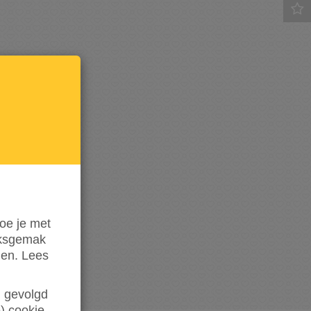
Houd
mij op
de
hoogte
oe je met
iksgemak
den. Lees
en gevolgd
) cookie