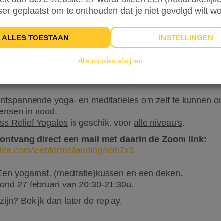
ser geplaatst om te onthouden dat je niet gevolgd wilt w
ALLES TOESTAAN
INSTELLINGEN
INFO
DONATEURS
32
Alle cookies afwijzen
 alle mensen in Oekraïne die nu in acute nood zijn.
tspannende yoga- en meditatieles om zelf te kunnen on
mensen in nood.
ss Relief Yogales
is geschikt voor
alle niveau's
.
 ontvang direct een mail met daarin de Zoom link:
erlite.com/webforms/landing/x9h7x3
en yogamat, (meditatie)kussen en een deken.
nd 27 februari van 20:30-21:30u.
j zijn? Bekijk dan later de replay.