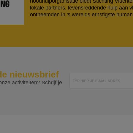
noodhulporganisatie biedt Stichting Vlucht
lokale partners, levensreddende hulp aan v
ontheemden in 's werelds ernstigste humanit
de nieuwsbrief
TYP HIER JE E-MAILADRES
nze activiteiten? Schrijf je