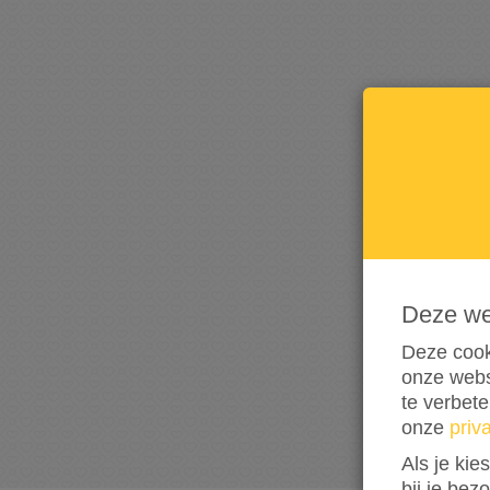
Deze w
Deze cook
onze webs
te verbet
onze
priv
Als je kie
bij je bez