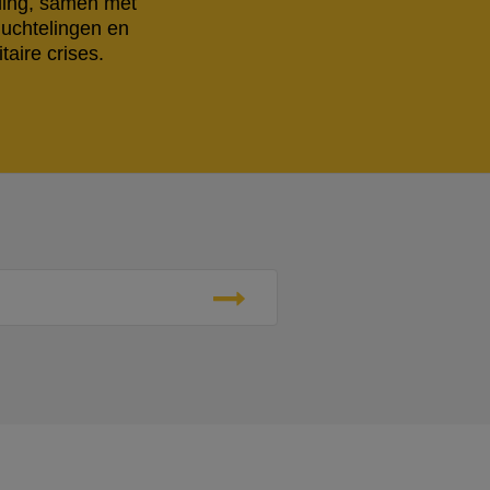
eling, samen met
luchtelingen en
aire crises.