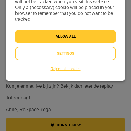
will not be tracked when you visit this website.
Only a (necessary) cookie will be placed in your
Doe mee met deze ontspannende yoga- en meditatieles
browser to remember that you do not want to be
om zelf te kunnen ontspannen en liefde te sturen naar
tracked.
alle mensen in nood.
Deze les zachte
Stress Relief Yogales
is geschikt voor
alle niveau's
.
ALLOW ALL
Meld je hier aan en ontvang direct een mail met daarin
de Zoom link:
SETTINGS
https://landing.mailerlite.com/webforms/landing/x9h7x3
Wat heb je nodig?
Een yogamat, (meditatie)kussen en
Reject all cookies
een deken.
Wanneer:
Zondagavond 27 februari van 20:30-21:30u.
Kun je er niet live bij zijn? Bekijk dan later de replay.
Tot zondag!
Anne, ReSpace Yoga
DONATE NOW