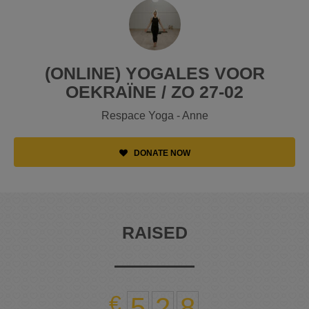
(ONLINE) YOGALES VOOR
OEKRAÏNE / ZO 27-02
Respace Yoga - Anne
DONATE NOW
RAISED
5
2
8