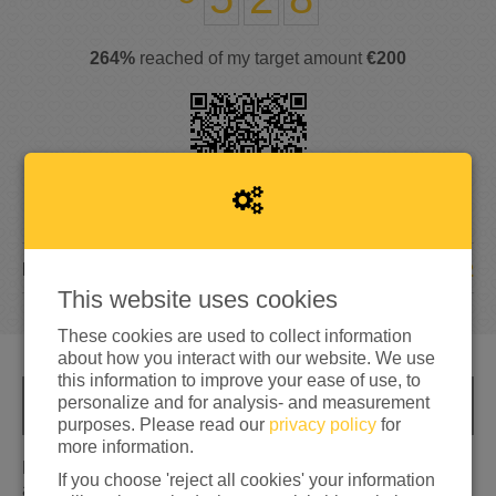
264%
reached of my target amount
€200
32
DONATIONS
This website uses cookies
These cookies are used to collect information
about how you interact with our website. We use
this information to improve your ease of use, to
personalize and for analysis- and measurement
INFO
purposes. Please read our
privacy policy
for
more information.
Kom in beweging voor alle mensen in Oekraïne die nu in
If you choose 'reject all cookies' your information
acute nood zijn.