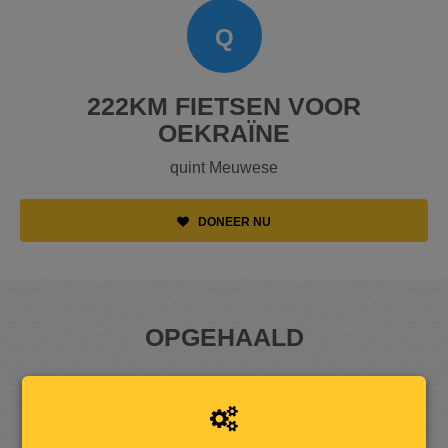
Q
222KM FIETSEN VOOR
OEKRAÏNE
quint Meuwese
DONEER NU
OPGEHAALD
1
.
0
4
0