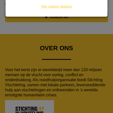
gruwelijke wijze
Alle cookies afwijzen
DONEER NU
OVER ONS
Voor het eerst zijn er wereldwijd meer dan 120 miljoen
mensen op de vlucht voor oorlog, conflict en
onderdrukking. Als noodhulporganisatie biedt Stichting
Vluchteling, samen met lokale partners, levensreddende
hulp aan vluchtelingen en ontheemden in 's werelds
ernstigste humanitaire crises.