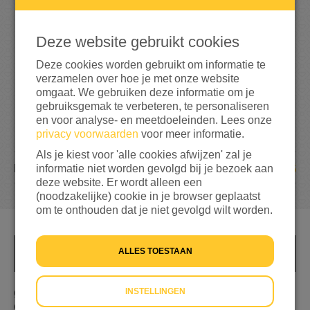
104%
bereikt van mijn streefbedrag
€ 1.000
Deze website gebruikt cookies
Deze cookies worden gebruikt om informatie te
verzamelen over hoe je met onze website
omgaat. We gebruiken deze informatie om je
gebruiksgemak te verbeteren, te personaliseren
en voor analyse- en meetdoeleinden. Lees onze
privacy voorwaarden
voor meer informatie.
Als je kiest voor 'alle cookies afwijzen' zal je
55
informatie niet worden gevolgd bij je bezoek aan
DONATIES
deze website. Er wordt alleen een
(noodzakelijke) cookie in je browser geplaatst
om te onthouden dat je niet gevolgd wilt worden.
ALLES TOESTAAN
INFO
INSTELLINGEN
geld ophalen voor de mensen die hun land moeten
ontvluchten doordat rusland hun land binnenvalt op een