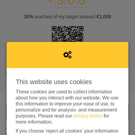
3
0
0
30%
reached of my target amount
€1,000
1
DONATION
This website uses cookies
These cookies are used to collect information
about how you interact with our website. We use
this information to improve your ease of use, to
personalize and for analysis- and measurement
INFO
purposes. Please read our
privacy policy
for
more information.
Op de vlucht slaan, het zal je maar gebeuren. Het is geen
If you choose 'reject all cookies' your information
keuze, maar bittere noodzaak. Momenteel hebben we