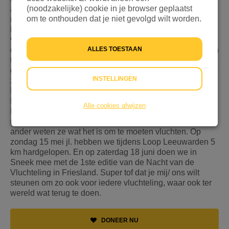
(noodzakelijke) cookie in je browser geplaatst
allemaal de afschuwelijke beelden van Oekraine op ons
om te onthouden dat je niet gevolgd wilt worden.
netvlies. Maar helaas, op veel meer plekken in de wereld
is momenteel acute noodhulp nodig. Om daar aandacht
voor te blijven vragen ben ik voor Stichting vluchteling
deze actie gestart. Vluchtelingen heb ik persoonlijk al een
ALLES TOESTAAN
tijd terug in het hart gesloten. En ik ben graag voor deze
groep een klankbord en verbindstuk. Dat doe ik inmiddels
INSTELLINGEN
zowel zakelijk (vanuit mijn bedrijf Xpressy) als prive.
Momenteel begeleid ik samen met Kevin de Groot (Ons
Kruispunt) in samenwerking met de Gemeente
Alle cookies afwijzen
Leeuwarden 8 'Nieuwe Nederlanders' naar werk. Deze
mooie groep betrek ik nauw bij deze actie. Als geen
ander weten ze wat het is om te moeten vluchten. Op
zondag 15 mei jl. hebben we tijdens Loop Leeuwarden 5
km hardgelopen. En op zaterdag 18 juni doen we in
Sneek mee met de 1ste editie van de Nacht van de
Vluchteling in Friesland. Super tof dat je mij/ ons wilt
steunen om zo ook voor iedere vluchteling, waar ook ter
wereld wat terug te doen.
DONEER NU