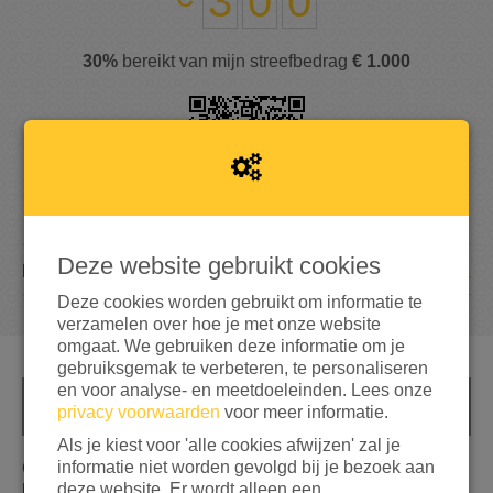
3
0
0
30%
bereikt van mijn streefbedrag
€ 1.000
Deze website gebruikt cookies
1
DONATIE
Deze cookies worden gebruikt om informatie te
verzamelen over hoe je met onze website
omgaat. We gebruiken deze informatie om je
gebruiksgemak te verbeteren, te personaliseren
en voor analyse- en meetdoeleinden. Lees onze
INFO
privacy voorwaarden
voor meer informatie.
Als je kiest voor 'alle cookies afwijzen' zal je
informatie niet worden gevolgd bij je bezoek aan
Op de vlucht slaan, het zal je maar gebeuren. Het is geen
deze website. Er wordt alleen een
keuze, maar bittere noodzaak. Momenteel hebben we