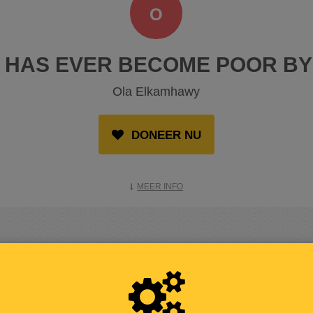
O
 HAS EVER BECOME POOR BY 
Ola Elkamhawy
DONEER NU
MEER INFO
OPGEHAALD