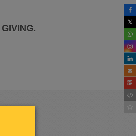
𝕏
GIVING.
Houd
mij op