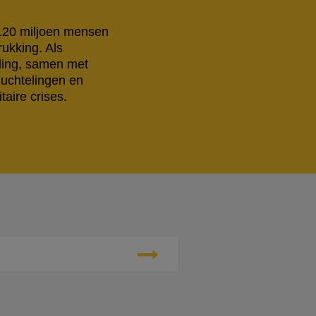
 120 miljoen mensen
rukking. Als
eling, samen met
luchtelingen en
aire crises.