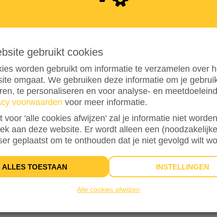
1
2
5
ebsite gebruikt cookies
ies worden gebruikt om informatie te verzamelen over h
ite omgaat. We gebruiken deze informatie om je gebru
eren, te personaliseren en voor analyse- en meetdoelein
acy voorwaarden
voor meer informatie.
25%
bereikt van mijn streefbedrag
€ 500
st voor 'alle cookies afwijzen' zal je informatie niet word
oek aan deze website. Er wordt alleen een (noodzakelijke
ser geplaatst om te onthouden dat je niet gevolgd wilt w
2
DONATIES
ALLES TOESTAAN
INSTELLINGEN
Alle cookies afwijzen