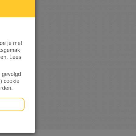
de
hoogte
oe je met
iksgemak
den. Lees
en gevolgd
) cookie
orden.