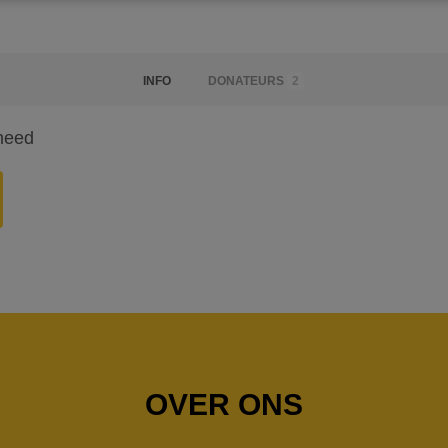
INFO
DONATEURS
2
 need
OVER ONS