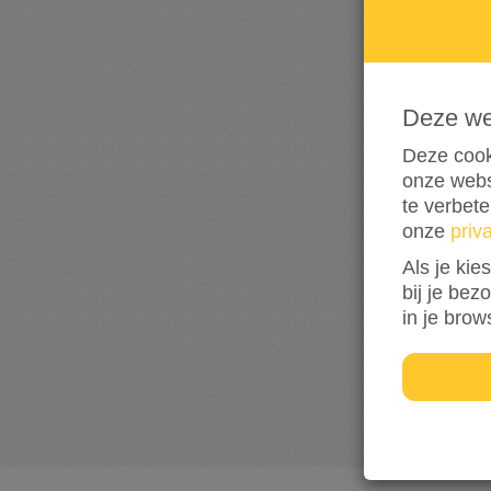
Deze w
Deze cook
onze webs
te verbet
onze
priv
Als je kie
bij je bez
in je brow