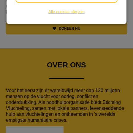
moment heel veel mensen op de vlucht vandaar onze
Alle cookies afwijzen
keuze voor stichting vluchteling.
DONEER NU
OVER ONS
Voor het eerst zijn er wereldwijd meer dan 120 miljoen
mensen op de vlucht voor oorlog, conflict en
onderdrukking. Als noodhulporganisatie biedt Stichting
Vluchteling, samen met lokale partners, levensreddende
hulp aan vluchtelingen en ontheemden in 's werelds
ernstigste humanitaire crises.