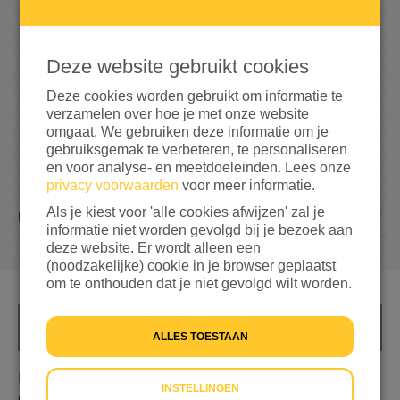
359%
bereikt van mijn streefbedrag
€ 1.000
Deze website gebruikt cookies
Deze cookies worden gebruikt om informatie te
verzamelen over hoe je met onze website
omgaat. We gebruiken deze informatie om je
gebruiksgemak te verbeteren, te personaliseren
en voor analyse- en meetdoeleinden. Lees onze
privacy voorwaarden
voor meer informatie.
Als je kiest voor 'alle cookies afwijzen' zal je
117
DONATIES
informatie niet worden gevolgd bij je bezoek aan
deze website. Er wordt alleen een
(noodzakelijke) cookie in je browser geplaatst
om te onthouden dat je niet gevolgd wilt worden.
INFO
ALLES TOESTAAN
In het kader van ons jubileumjaar willen wij als school
INSTELLINGEN
graag iets doen voor het goede doel! Er zijn op dit