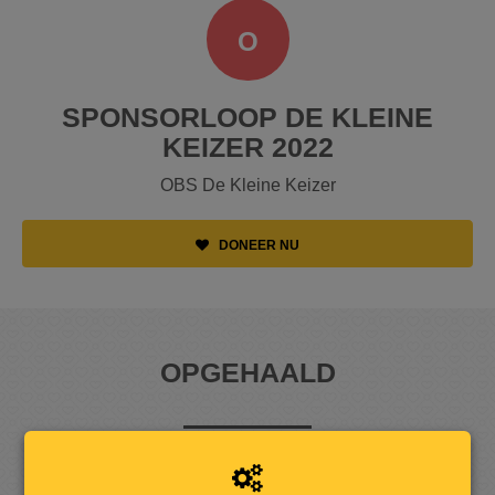
O
SPONSORLOOP DE KLEINE
KEIZER 2022
OBS De Kleine Keizer
DONEER NU
OPGEHAALD
3
.
5
9
9