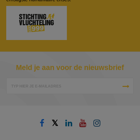
Meld je aan voor de nieuwsbrief
TYP HIER JE E-MAILADRES
𝕏