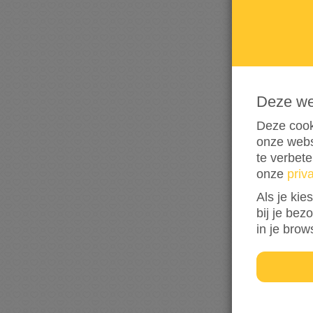
Deze w
Deze cook
onze webs
te verbet
onze
priv
Als je kie
bij je bez
in je brow