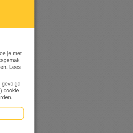
mij op
de
hoogte
oe je met
iksgemak
den. Lees
en gevolgd
) cookie
orden.