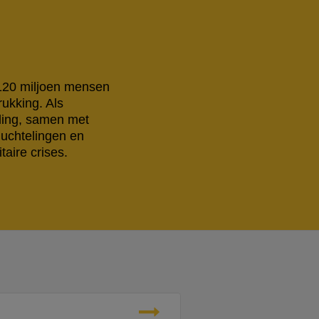
 120 miljoen mensen
rukking. Als
eling, samen met
luchtelingen en
aire crises.