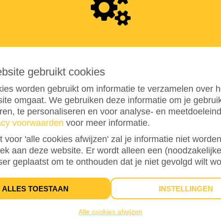
4
0
ebsite gebruikt cookies
ies worden gebruikt om informatie te verzamelen over h
ite omgaat. We gebruiken deze informatie om je gebru
eren, te personaliseren en voor analyse- en meetdoelein
acy voorwaarden
voor meer informatie.
15%
bereikt van mijn streefbedrag
€ 250
st voor 'alle cookies afwijzen' zal je informatie niet word
oek aan deze website. Er wordt alleen een (noodzakelijke
ser geplaatst om te onthouden dat je niet gevolgd wilt w
3
DONATIES
ALLES TOESTAAN
INSTELLINGEN
Alle cookies afwijzen