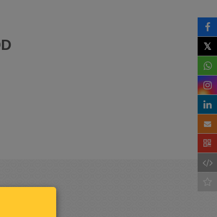
OD
𝕏
Houd