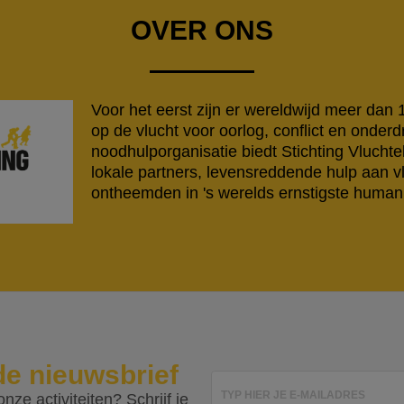
OVER ONS
Voor het eerst zijn er wereldwijd meer dan
op de vlucht voor oorlog, conflict en onderd
noodhulporganisatie biedt Stichting Vlucht
lokale partners, levensreddende hulp aan v
ontheemden in 's werelds ernstigste humanit
de nieuwsbrief
TYP HIER JE E-MAILADRES
nze activiteiten? Schrijf je