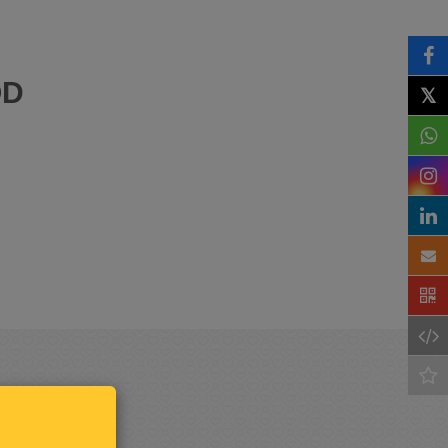
OD
𝕏
Houd