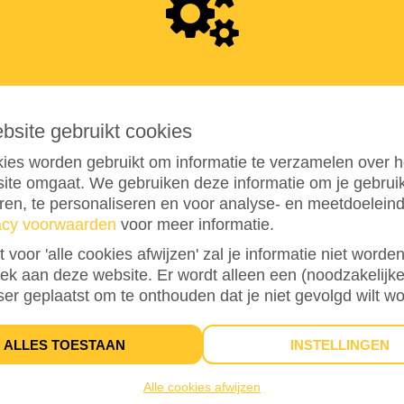
4
0
ebsite gebruikt cookies
ies worden gebruikt om informatie te verzamelen over h
ite omgaat. We gebruiken deze informatie om je gebru
eren, te personaliseren en voor analyse- en meetdoelein
acy voorwaarden
voor meer informatie.
15%
bereikt van mijn streefbedrag
€ 250
st voor 'alle cookies afwijzen' zal je informatie niet word
oek aan deze website. Er wordt alleen een (noodzakelijke
ser geplaatst om te onthouden dat je niet gevolgd wilt w
3
DONATIES
ALLES TOESTAAN
INSTELLINGEN
Alle cookies afwijzen