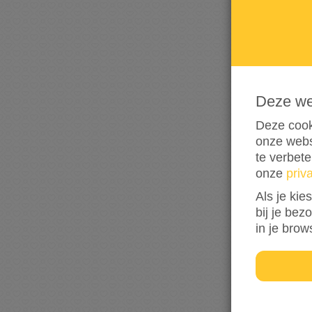
Deze w
Deze cook
onze webs
te verbet
onze
priv
Als je kie
bij je bez
in je brow