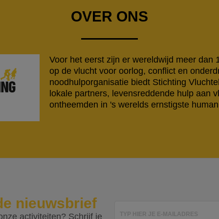
OVER ONS
Voor het eerst zijn er wereldwijd meer dan
op de vlucht voor oorlog, conflict en onderd
noodhulporganisatie biedt Stichting Vlucht
lokale partners, levensreddende hulp aan v
ontheemden in 's werelds ernstigste humanit
de nieuwsbrief
TYP HIER JE E-MAILADRES
nze activiteiten? Schrijf je