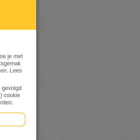
mij op
de
hoogte
oe je met
iksgemak
den. Lees
en gevolgd
) cookie
orden.