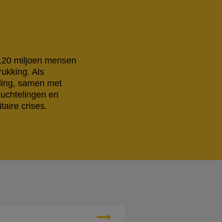
 120 miljoen mensen
rukking. Als
eling, samen met
luchtelingen en
aire crises.