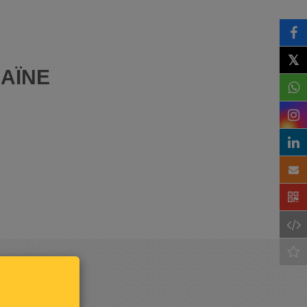
𝕏
AÏNE
Houd
mij op