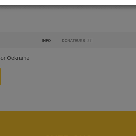
INFO
DONATEURS
27
oor Oekraïne