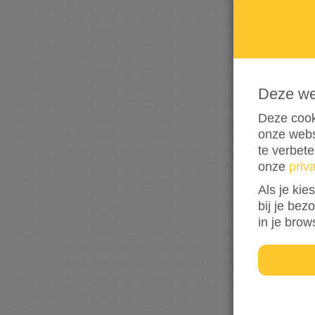
Deze w
Deze cook
onze webs
te verbet
onze
priv
Als je kie
bij je bez
in je brow