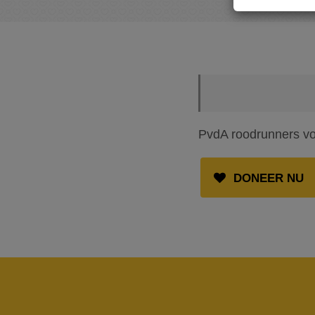
PvdA roodrunners v
DONEER NU