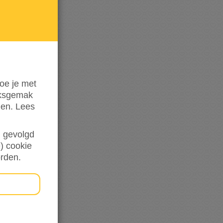
de
hoogte
oe je met
iksgemak
den. Lees
en gevolgd
) cookie
orden.