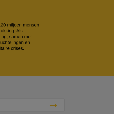
 120 miljoen mensen
rukking. Als
eling, samen met
luchtelingen en
aire crises.