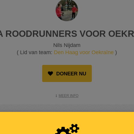
A ROODRUNNERS VOOR OEKR
Nils Nijdam
( Lid van team:
Den Haag voor Oekraïne
)
DONEER NU
MEER INFO
OPGEHAALD