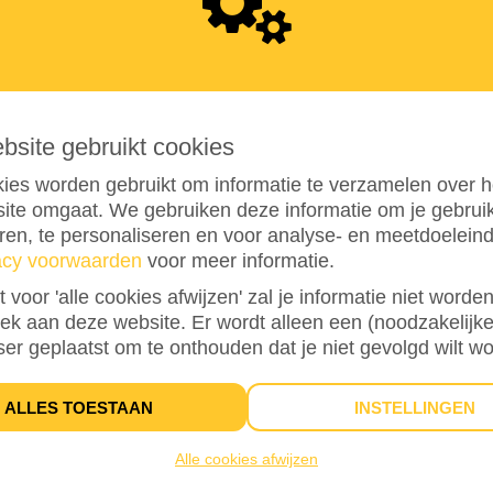
7
5
0
ebsite gebruikt cookies
ies worden gebruikt om informatie te verzamelen over h
ite omgaat. We gebruiken deze informatie om je gebru
eren, te personaliseren en voor analyse- en meetdoelein
acy voorwaarden
voor meer informatie.
st voor 'alle cookies afwijzen' zal je informatie niet word
75%
bereikt van mijn streefbedrag
€ 1.000
oek aan deze website. Er wordt alleen een (noodzakelijke
ser geplaatst om te onthouden dat je niet gevolgd wilt w
27
ALLES TOESTAAN
INSTELLINGEN
DONATIES
Alle cookies afwijzen