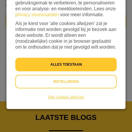
gebruiksgemak te verbeteren, te personaliseren
komen of niet weten waar hun familie is.
en voor analyse- en meetdoeleinden. Lees onze
privacy voorwaarden
voor meer informatie.
DONEER NU
Als je kiest voor 'alle cookies afwijzen' zal je
informatie niet worden gevolgd bij je bezoek aan
deze website. Er wordt alleen een
(noodzakelijke) cookie in je browser geplaatst
MIJN AGENDA
om te onthouden dat je niet gevolgd wilt worden.
ALLES TOESTAAN
SPONSORLOOP
INSTELLINGEN
22-04-2022 | 14:30
Alle cookies afwijzen
LAATSTE BLOGS