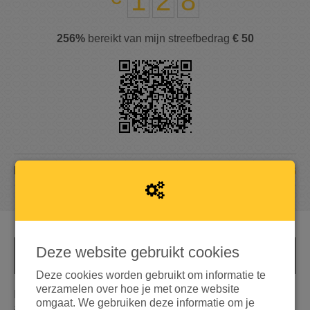
1
2
8
256%
bereikt van mijn streefbedrag
€ 50
6
DONATIES
Deze website gebruikt cookies
INFO
Deze cookies worden gebruikt om informatie te
verzamelen over hoe je met onze website
Ik vind het zielig dat al die mensen alles moeten
omgaat. We gebruiken deze informatie om je
achterlaten en niet weten of ze ooit nog terug zullen