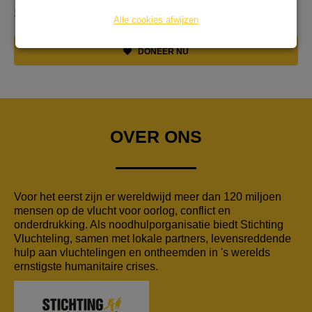
Stichting Vluchteling.
Alle cookies afwijzen
DONEER NU
OVER ONS
Voor het eerst zijn er wereldwijd meer dan 120 miljoen
mensen op de vlucht voor oorlog, conflict en
onderdrukking. Als noodhulporganisatie biedt Stichting
Vluchteling, samen met lokale partners, levensreddende
hulp aan vluchtelingen en ontheemden in 's werelds
ernstigste humanitaire crises.