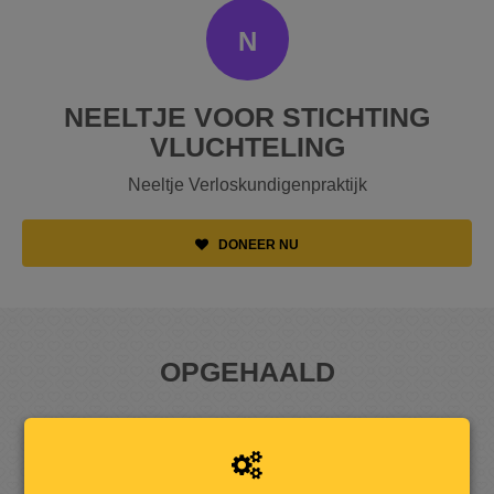
N
NEELTJE VOOR STICHTING
VLUCHTELING
Neeltje Verloskundigenpraktijk
DONEER NU
OPGEHAALD
6
1
0